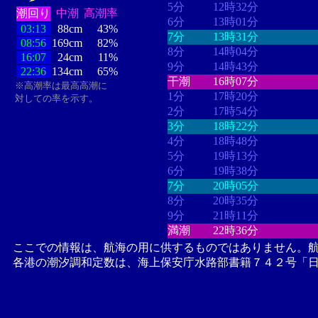
5分
12時32分
潮回り
中潮
高潮率
6分
13時01分
03:13
88cm
43%
7分
13時31分
08:56
169cm
82%
8分
14時04分
16:07
24cm
11%
9分
14時43分
22:36
134cm
65%
干潮
16時07分
※高潮率は最高高潮に
1分
17時20分
対しての率を示す。
2分
17時54分
3分
18時22分
4分
18時48分
5分
19時13分
6分
19時38分
7分
20時05分
8分
20時35分
9分
21時11分
満潮
22時36分
ここでの情報は、航海の用に供するものではありません。
各港の潮汐調和定数は、海上保安庁水路部書籍７４２号「