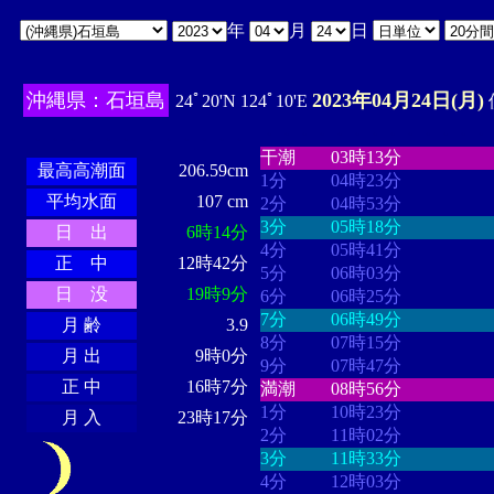
年
月
日
沖縄県：石垣島
2023年04月24日(月)
24ﾟ20'N 124ﾟ10'E
・・・・
・・・・・・・・
・
・・・・・・
・・・・・・
干潮
03時13分
最高高潮面
206.59cm
1分
04時23分
平均水面
107 cm
2分
04時53分
3分
05時18分
日 出
6時14分
4分
05時41分
正 中
12時42分
5分
06時03分
日 没
19時9分
6分
06時25分
7分
06時49分
月 齢
3.9
8分
07時15分
月 出
9時0分
9分
07時47分
正 中
16時7分
満潮
08時56分
1分
10時23分
月 入
23時17分
2分
11時02分
3分
11時33分
4分
12時03分