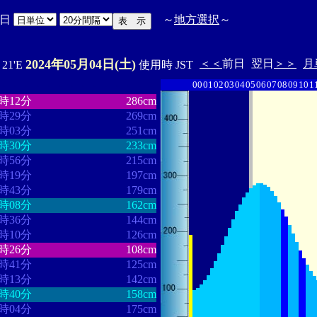
日
～
地方選択
～
2024年05月04日(土)
＜＜
前日
翌日
＞＞
月
ﾟ21'E
使用時 JST
00
01
02
03
04
05
06
07
08
09
10
1
・・・・・・・
・・・・・・・
6時12分
286cm
7時29分
269cm
8時03分
251cm
8時30分
233cm
8時56分
215cm
9時19分
197cm
9時43分
179cm
0時08分
162cm
0時36分
144cm
1時10分
126cm
2時26分
108cm
3時41分
125cm
4時13分
142cm
4時40分
158cm
5時04分
175cm