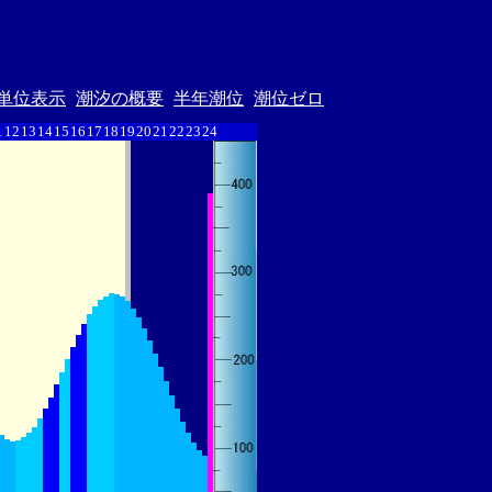
単位表示
潮汐の概要
半年潮位
潮位ゼロ
1
12
13
14
15
16
17
18
19
20
21
22
23
24