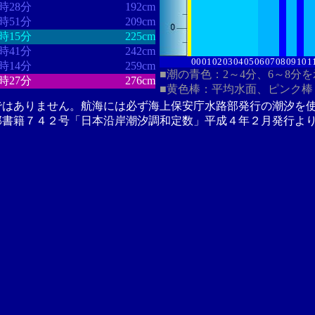
5時28分
192cm
5時51分
209cm
6時15分
225cm
6時41分
242cm
00
01
02
03
04
05
06
07
08
09
10
1
7時14分
259cm
■潮の青色：2～4分、6～8分
8時27分
276cm
■黄色棒：平均水面、ピンク棒
ではありません。航海には必ず海上保安庁水路部発行の潮汐を
部書籍７４２号「日本沿岸潮汐調和定数」平成４年２月発行よ