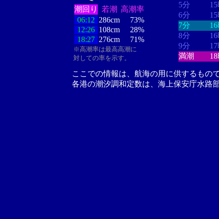
5分
1
潮回り
若潮
高潮率
6分
1
06:12
286cm
73%
7分
1
12:26
108cm
28%
8分
1
18:27
276cm
71%
9分
1
※高潮率は最高高潮に
満潮
1
対しての率を示す。
ここでの情報は、航海の用に供するもの
各港の潮汐調和定数は、海上保安庁水路