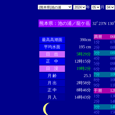
年
月
熊本県：池の浦／龍ケ岳
32ﾟ23'N 130
・・・・
・
・・・・・・
・・・・・・
満潮
0
最高高潮面
390cm
1分
0
平均水面
195 cm
2分
0
3分
0
日 出
5時29分
4分
0
正 中
12時15分
5分
0
日 没
19時2分
6分
0
7分
1
月 齢
25.3
8分
1
月 出
2時58分
9分
1
正 中
8時46分
干潮
1
1分
1
月 入
14時43分
2分
1
3分
1
4分
1