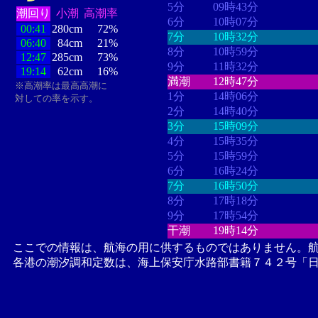
5分
09時43分
潮回り
小潮
高潮率
6分
10時07分
00:41
280cm
72%
7分
10時32分
06:40
84cm
21%
8分
10時59分
12:47
285cm
73%
9分
11時32分
19:14
62cm
16%
満潮
12時47分
※高潮率は最高高潮に
1分
14時06分
対しての率を示す。
2分
14時40分
3分
15時09分
4分
15時35分
5分
15時59分
6分
16時24分
7分
16時50分
8分
17時18分
9分
17時54分
干潮
19時14分
ここでの情報は、航海の用に供するものではありません。
各港の潮汐調和定数は、海上保安庁水路部書籍７４２号「