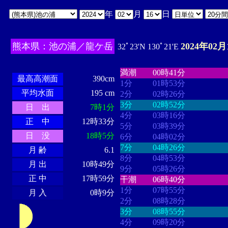
年
月
日
熊本県：池の浦／龍ケ岳
2024年02月
32ﾟ23'N 130ﾟ21'E
・・・・
・・・・・・・・
・
・・・・・・
・・・・・・
満潮
00時41分
最高高潮面
390cm
1分
01時53分
平均水面
195 cm
2分
02時26分
3分
02時52分
日 出
7時1分
4分
03時16分
正 中
12時33分
5分
03時39分
日 没
18時5分
6分
04時02分
7分
04時26分
月 齢
6.1
8分
04時53分
月 出
10時49分
9分
05時26分
正 中
17時59分
干潮
06時40分
1分
07時55分
月 入
0時9分
2分
08時28分
3分
08時55分
4分
09時20分