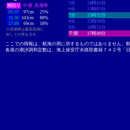
5分
14時43分
潮回り
中潮
高潮率
6分
15時07分
05:37
97cm
25%
7分
15時32分
11:36
343cm
88%
8分
15時59分
17:49
69cm
18%
9分
16時33分
※高潮率は最高高潮に
干潮
17時49分
対しての率を示す。
ここでの情報は、航海の用に供するものではありません。
各港の潮汐調和定数は、海上保安庁水路部書籍７４２号「