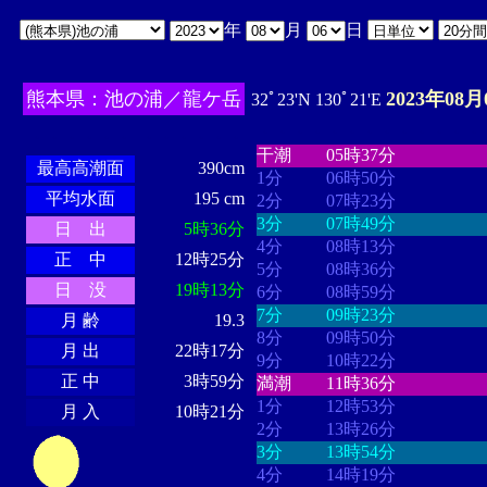
年
月
日
熊本県：池の浦／龍ケ岳
2023年08月
32ﾟ23'N 130ﾟ21'E
・・・・
・・・・・・・・
・
・・・・・・
・・・・・・
干潮
05時37分
最高高潮面
390cm
1分
06時50分
平均水面
195 cm
2分
07時23分
3分
07時49分
日 出
5時36分
4分
08時13分
正 中
12時25分
5分
08時36分
日 没
19時13分
6分
08時59分
7分
09時23分
月 齢
19.3
8分
09時50分
月 出
22時17分
9分
10時22分
正 中
3時59分
満潮
11時36分
1分
12時53分
月 入
10時21分
2分
13時26分
3分
13時54分
4分
14時19分