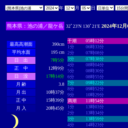
年
月
日
熊本県：池の浦／龍ケ岳
2024年12月
32ﾟ23'N 130ﾟ21'E
・・・・
・・・・・・・・
・
・・・・・・
・・・・・・
干潮
05時12分
最高高潮面
390cm
1分
06時33分
平均水面
195 cm
2分
07時08分
3分
07時38分
日 出
7時5分
4分
08時04分
正 中
12時9分
5分
08時30分
日 没
17時14分
6分
08時55分
7分
09時22分
月 齢
3.8
8分
09時52分
月 出
10時37分
9分
10時29分
正 中
15時39分
満潮
11時54分
1分
13時03分
月 入
20時45分
2分
13時34分
3分
13時59分
4分
14時23分