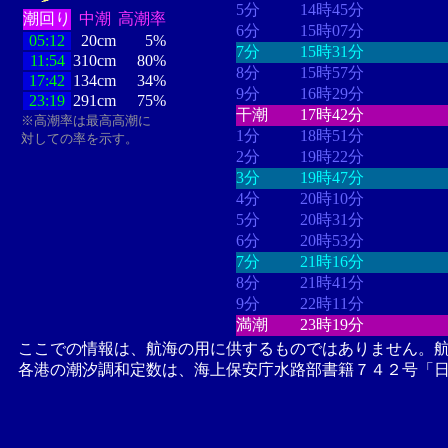
5分
14時45分
潮回り
中潮
高潮率
6分
15時07分
05:12
20cm
5%
7分
15時31分
11:54
310cm
80%
8分
15時57分
17:42
134cm
34%
9分
16時29分
23:19
291cm
75%
干潮
17時42分
※高潮率は最高高潮に
1分
18時51分
対しての率を示す。
2分
19時22分
3分
19時47分
4分
20時10分
5分
20時31分
6分
20時53分
7分
21時16分
8分
21時41分
9分
22時11分
満潮
23時19分
ここでの情報は、航海の用に供するものではありません。
各港の潮汐調和定数は、海上保安庁水路部書籍７４２号「