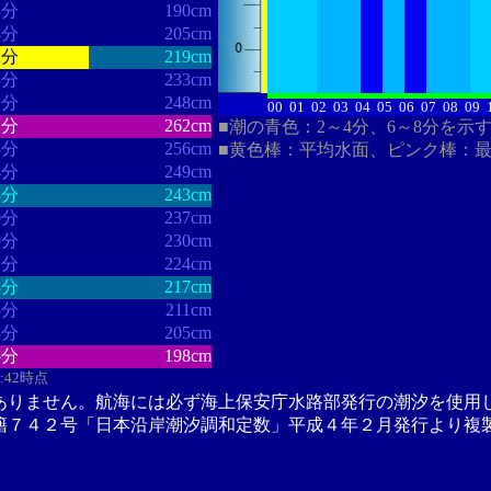
8分
190cm
4分
205cm
2分
219cm
3分
233cm
1分
248cm
00
01
02
03
04
05
06
07
08
09
2分
262cm
■潮の青色：2～4分、6～8分を示
5分
256cm
■黄色棒：平均水面、ピンク棒：
4分
249cm
8分
243cm
0分
237cm
0分
230cm
1分
224cm
3分
217cm
8分
211cm
8分
205cm
5分
198cm
3:42時点
ありません。航海には必ず海上保安庁水路部発行の潮汐を使用
籍７４２号「日本沿岸潮汐調和定数」平成４年２月発行より複