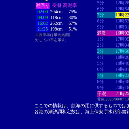
5分
12時2
潮回り
長潮
高潮率
6分
12時5
02:09
294cm
75%
7分
13時2
09:09
118cm
30%
8分
13時5
16:02
262cm
67%
9分
14時3
21:25
198cm
51%
満潮
16時0
※高潮率は最高高潮に
1分
17時0
対しての率を示す。
2分
17時3
3分
17時5
4分
18時2
5分
18時4
6分
19時0
7分
19時2
8分
19時4
9分
20時1
干潮
21時2
黄色:2026/08/07 1
ここでの情報は、航海の用に供するものでは
各港の潮汐調和定数は、海上保安庁水路部書