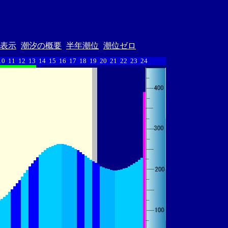
表示
潮汐の概要
半年潮位
潮位ゼロ
10
11
12
13
14
15
16
17
18
19
20
21
22
23
24