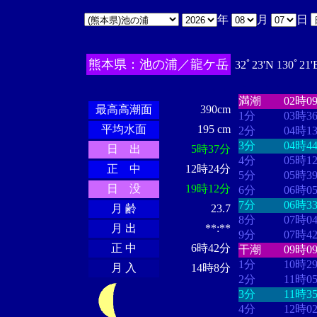
年
月
日
熊本県：池の浦／龍ケ岳
32ﾟ23'N 130ﾟ21
・・・・
・・
・・・・・・
・・・・・・
満潮
02時0
最高高潮面
390cm
1分
03時3
平均水面
195 cm
2分
04時1
3分
04時4
日 出
5時37分
4分
05時1
正 中
12時24分
5分
05時3
日 没
19時12分
6分
06時0
7分
06時3
月 齢
23.7
8分
07時0
月 出
**:**
9分
07時4
正 中
6時42分
干潮
09時0
1分
10時2
月 入
14時8分
2分
11時0
3分
11時3
4分
12時0