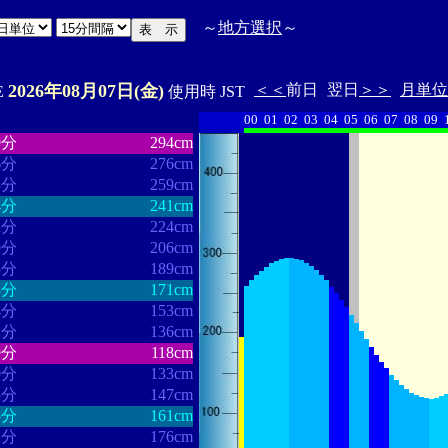
～
地方選択
～
2026年08月07日(金)
＜＜
前日
翌日
＞＞
月単位
'E
使用時 JST
00
01
02
03
04
05
06
07
08
09
・・・・・・
・・・・・・・
9分
294cm
6分
276cm
3分
259cm
4分
241cm
2分
224cm
9分
206cm
5分
189cm
3分
171cm
4分
153cm
2分
136cm
9分
118cm
9分
133cm
5分
147cm
5分
161cm
2分
176cm