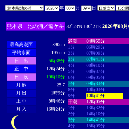
年
月
日
熊本県：池の浦／龍ケ岳
2026年08月
32ﾟ23'N 130ﾟ21'E
・・・・
・・・・・・・・
・
・・・・・・
・・・・・・
満潮
04時55分
最高高潮面
390cm
1分
06時29分
平均水面
195 cm
2分
07時09分
3分
07時41分
日 出
5時38分
4分
08時10分
正 中
12時24分
5分
08時37分
日 没
19時10分
6分
09時05分
7分
09時33分
月 齢
25.7
8分
10時03分
月 出
1時9分
9分
10時41分
正 中
8時46分
干潮
12時05分
1分
13時32分
月 入
16時24分
2分
14時10分
3分
14時41分
4分
15時09分