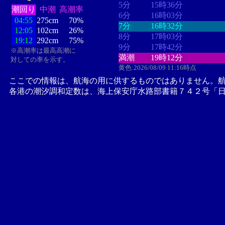
5分
15時36分
潮回り
中潮
高潮率
6分
16時03分
04:55
275cm
70%
7分
16時32分
12:05
102cm
26%
8分
17時03分
19:12
292cm
75%
9分
17時42分
※高潮率は最高高潮に
満潮
19時12分
対しての率を示す。
黄色:2026/08/09 11:16時点
ここでの情報は、航海の用に供するものではありません。
各港の潮汐調和定数は、海上保安庁水路部書籍７４２号「