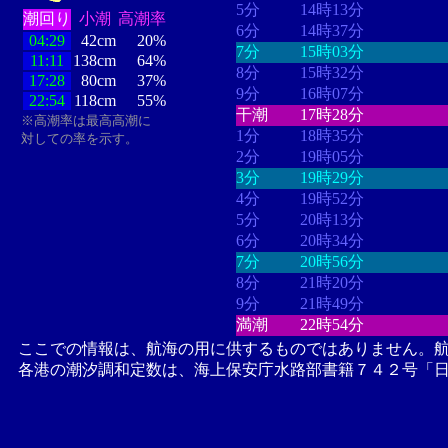
5分
14時13分
潮回り
小潮
高潮率
6分
14時37分
04:29
42cm
20%
7分
15時03分
11:11
138cm
64%
8分
15時32分
17:28
80cm
37%
9分
16時07分
22:54
118cm
55%
干潮
17時28分
※高潮率は最高高潮に
1分
18時35分
対しての率を示す。
2分
19時05分
3分
19時29分
4分
19時52分
5分
20時13分
6分
20時34分
7分
20時56分
8分
21時20分
9分
21時49分
満潮
22時54分
ここでの情報は、航海の用に供するものではありません。
各港の潮汐調和定数は、海上保安庁水路部書籍７４２号「