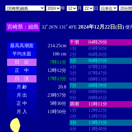
年
月
日
宮崎県：細島
2024年12月22日(日)
32ﾟ26'N 131ﾟ40'E
使用
・・・・
・・・・・・・・
・
・・・・・・
・・・・・・
干潮
04時29分
最高高潮面
214.25cm
1分
05時50分
平均水面
106 cm
2分
06時26分
3分
06時55分
日 出
7時11分
4分
07時22分
正 中
12時12分
5分
07時47分
日 没
17時13分
6分
08時13分
7分
08時39分
月 齢
20.8
8分
09時09分
月 出
23時57分
9分
09時45分
正 中
5時30分
満潮
11時11分
1分
12時22分
月 入
11時50分
2分
12時55分
3分
13時23分
4分
13時48分