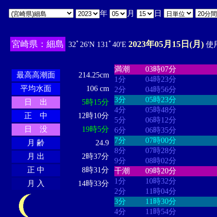
年
月
日
宮崎県：細島
2023年05月15日(月)
32ﾟ26'N 131ﾟ40'E
使用
・・・・
・・・・・・・・
・
・・・・・・
・・・・・・
満潮
03時07分
最高高潮面
214.25cm
1分
04時23分
平均水面
106 cm
2分
04時56分
3分
05時23分
日 出
5時15分
4分
05時48分
正 中
12時10分
5分
06時12分
日 没
19時5分
6分
06時35分
7分
07時00分
月 齢
24.9
8分
07時28分
月 出
2時37分
9分
08時02分
正 中
8時31分
干潮
09時20分
1分
10時32分
月 入
14時33分
2分
11時04分
3分
11時30分
4分
11時54分