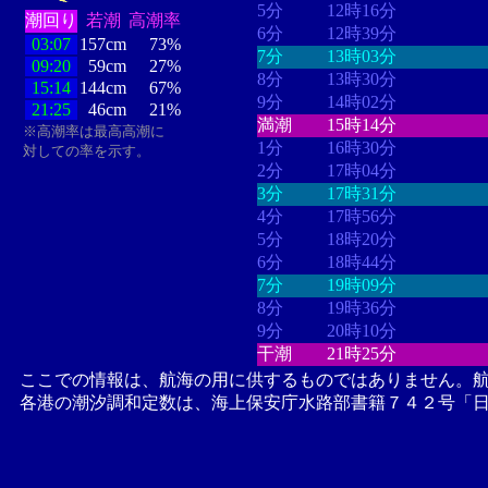
5分
12時16分
潮回り
若潮
高潮率
6分
12時39分
03:07
157cm
73%
7分
13時03分
09:20
59cm
27%
8分
13時30分
15:14
144cm
67%
9分
14時02分
21:25
46cm
21%
満潮
15時14分
※高潮率は最高高潮に
1分
16時30分
対しての率を示す。
2分
17時04分
3分
17時31分
4分
17時56分
5分
18時20分
6分
18時44分
7分
19時09分
8分
19時36分
9分
20時10分
干潮
21時25分
ここでの情報は、航海の用に供するものではありません。
各港の潮汐調和定数は、海上保安庁水路部書籍７４２号「