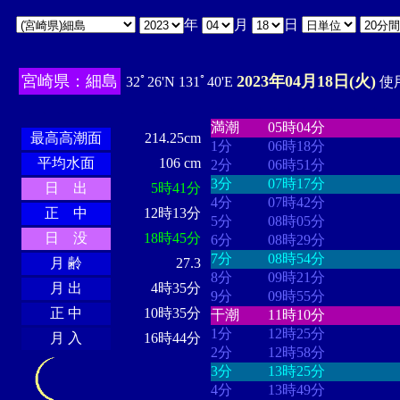
年
月
日
宮崎県：細島
2023年04月18日(火)
32ﾟ26'N 131ﾟ40'E
使用
・・・・
・・・・・・・・
・
・・・・・・
・・・・・・
満潮
05時04分
最高高潮面
214.25cm
1分
06時18分
平均水面
106 cm
2分
06時51分
3分
07時17分
日 出
5時41分
4分
07時42分
正 中
12時13分
5分
08時05分
日 没
18時45分
6分
08時29分
7分
08時54分
月 齢
27.3
8分
09時21分
月 出
4時35分
9分
09時55分
正 中
10時35分
干潮
11時10分
1分
12時25分
月 入
16時44分
2分
12時58分
3分
13時25分
4分
13時49分