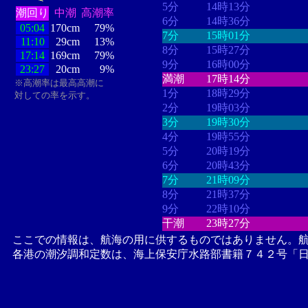
5分
14時13分
潮回り
中潮
高潮率
6分
14時36分
05:04
170cm
79%
7分
15時01分
11:10
29cm
13%
8分
15時27分
17:14
169cm
79%
9分
16時00分
23:27
20cm
9%
満潮
17時14分
※高潮率は最高高潮に
1分
18時29分
対しての率を示す。
2分
19時03分
3分
19時30分
4分
19時55分
5分
20時19分
6分
20時43分
7分
21時09分
8分
21時37分
9分
22時10分
干潮
23時27分
ここでの情報は、航海の用に供するものではありません。
各港の潮汐調和定数は、海上保安庁水路部書籍７４２号「