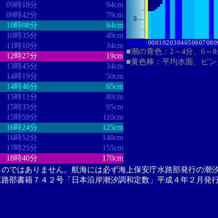
09時18分
94cm
09時42分
79cm
10時08分
64cm
10時35分
49cm
00
01
02
03
04
05
06
07
08
0
11時10分
34cm
■潮の青色：2～4分、6～
12時27分
19cm
■黄色棒：平均水面、ピン
13時45分
34cm
14時19分
50cm
14時46分
65cm
15時11分
80cm
15時35分
95cm
15時59分
110cm
16時24分
125cm
16時52分
140cm
17時25分
155cm
18時40分
170cm
ものではありません。航海には必ず海上保安庁水路部発行の潮
水路部書籍７４２号「日本沿岸潮汐調和定数」平成４年２月発