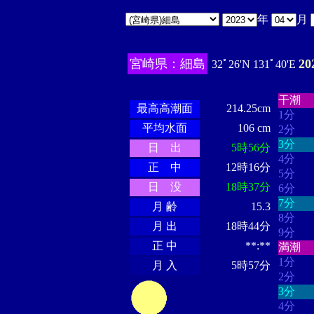
年
月
宮崎県：細島
2
32ﾟ26'N 131ﾟ40'E
・・・
・・・・・・
・・・・・・
干潮
最高高潮面
214.25cm
1分
平均水面
106 cm
2分
3分
日 出
5時56分
4分
正 中
12時16分
5分
日 没
18時37分
6分
7分
月 齢
15.3
8分
月 出
18時44分
9分
正 中
**:**
満潮
1分
月 入
5時57分
2分
3分
4分