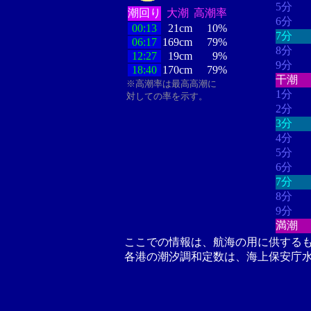
5分
潮回り
大潮
高潮率
6分
00:13
21cm
10%
7分
06:17
169cm
79%
8分
12:27
19cm
9%
9分
18:40
170cm
79%
干潮
※高潮率は最高高潮に
1分
対しての率を示す。
2分
3分
4分
5分
6分
7分
8分
9分
満潮
ここでの情報は、航海の用に供する
各港の潮汐調和定数は、海上保安庁