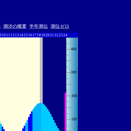
示
潮汐の概要
半年潮位
潮位ゼロ
9
10
11
12
13
14
15
16
17
18
19
20
21
22
23
24