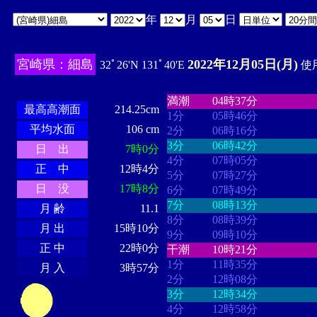
年
月
日
宮崎県：細島
2022年12月05日(月)
32ﾟ26'N 131ﾟ40'E
使用
・・・・
・・・・・・・・
・
・・・・・・
・・・・・・
満潮
04時37分
最高高潮面
214.25cm
1分
05時46分
平均水面
106 cm
2分
06時16分
3分
06時42分
日 出
7時0分
4分
07時05分
正 中
12時4分
5分
07時27分
日 没
17時8分
6分
07時49分
7分
08時13分
月 齢
11.1
8分
08時39分
月 出
15時10分
9分
09時10分
正 中
22時0分
干潮
10時21分
1分
11時35分
月 入
3時57分
2分
12時08分
3分
12時34分
4分
12時58分