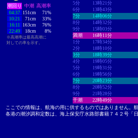
5分
13時21分
潮回り
中潮
高潮率
6分
13時43分
04:37
151cm
71%
7分
14時06分
10:21
71cm
33%
8分
14時32分
16:11
163cm
76%
9分
15時03分
22:49
18cm
8%
満潮
16時11分
※高潮率は最高高潮に
1分
17時34分
対しての率を示す。
2分
18時10分
3分
18時39分
4分
19時05分
5分
19時31分
6分
19時56分
7分
20時23分
8分
20時52分
9分
21時28分
干潮
22時49分
ここでの情報は、航海の用に供するものではありません。
各港の潮汐調和定数は、海上保安庁水路部書籍７４２号「