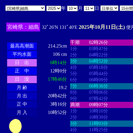
年
月
日
宮崎県：細島
2025年10月11日(土)
32ﾟ26'N 131ﾟ40'E
使用
・・・・
・・・・・・・・
・
・・・・・・
・・・・・・
干潮
02時26分
最高高潮面
214.25cm
1分
03時47分
平均水面
106 cm
2分
04時22分
3分
04時52分
日 出
6時14分
4分
05時18分
正 中
12時0分
5分
05時44分
日 没
17時46分
6分
06時09分
7分
06時36分
月 齢
19.2
8分
07時06分
月 出
20時42分
9分
07時42分
正 中
3時16分
満潮
09時07分
1分
10時10分
月 入
10時52分
2分
10時39分
3分
11時03分
4分
11時25分