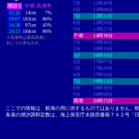
5分
11時46分
潮回り
中潮
高潮率
6分
12時08分
02:26
14cm
7%
7分
12時31分
09:07
183cm
86%
8分
12時56分
14:38
97cm
45%
9分
13時27分
20:15
184cm
86%
干潮
14時38分
※高潮率は最高高潮に
1分
15時48分
対しての率を示す。
2分
16時19分
3分
16時44分
4分
17時07分
5分
17時29分
6分
17時50分
7分
18時13分
8分
18時38分
9分
19時08分
満潮
20時15分
ここでの情報は、航海の用に供するものではありません。
各港の潮汐調和定数は、海上保安庁水路部書籍７４２号「