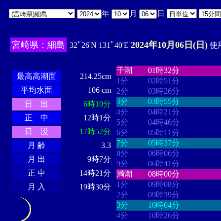
年
月
日
宮崎県：細島
2024年10月06日(日)
32ﾟ26'N 131ﾟ40'E
使用
・・・・
・・・・・・・・
・
・・・・・・
・・・・・・
干潮
01時32分
最高高潮面
214.25cm
1分
02時51分
平均水面
106 cm
2分
03時26分
3分
03時55分
日 出
6時10分
4分
04時21分
正 中
12時1分
5分
04時46分
日 没
17時52分
6分
05時11分
7分
05時37分
月 齢
3.3
8分
06時06分
月 出
9時7分
9分
06時41分
正 中
14時21分
満潮
08時00分
1分
09時08分
月 入
19時30分
2分
09時39分
3分
10時04分
4分
10時26分