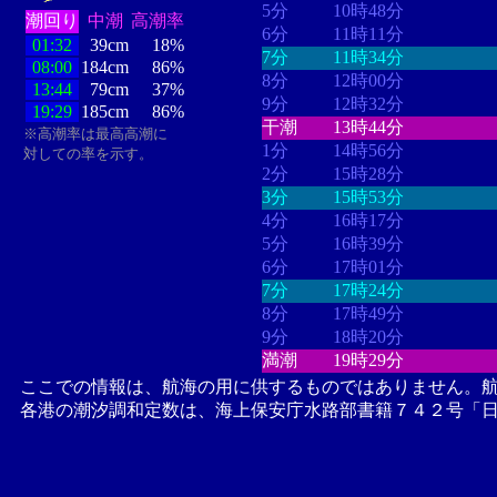
5分
10時48分
潮回り
中潮
高潮率
6分
11時11分
01:32
39cm
18%
7分
11時34分
08:00
184cm
86%
8分
12時00分
13:44
79cm
37%
9分
12時32分
19:29
185cm
86%
干潮
13時44分
※高潮率は最高高潮に
1分
14時56分
対しての率を示す。
2分
15時28分
3分
15時53分
4分
16時17分
5分
16時39分
6分
17時01分
7分
17時24分
8分
17時49分
9分
18時20分
満潮
19時29分
ここでの情報は、航海の用に供するものではありません。
各港の潮汐調和定数は、海上保安庁水路部書籍７４２号「