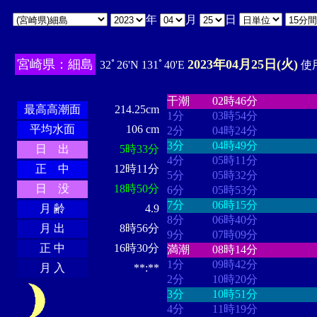
年
月
日
宮崎県：細島
2023年04月25日(火)
32ﾟ26'N 131ﾟ40'E
使用
・・・・
・・・・・・・・
・
・・・・・・
・・・・・・
干潮
02時46分
最高高潮面
214.25cm
1分
03時54分
平均水面
106 cm
2分
04時24分
3分
04時49分
日 出
5時33分
4分
05時11分
正 中
12時11分
5分
05時32分
日 没
18時50分
6分
05時53分
7分
06時15分
月 齢
4.9
8分
06時40分
月 出
8時56分
9分
07時09分
正 中
16時30分
満潮
08時14分
1分
09時42分
月 入
**:**
2分
10時20分
3分
10時51分
4分
11時19分