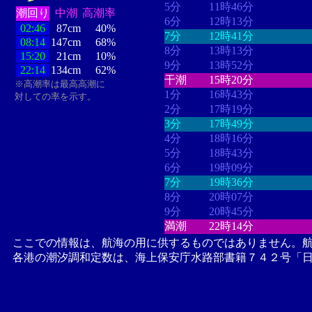
5分
11時46分
潮回り
中潮
高潮率
6分
12時13分
02:46
87cm
40%
7分
12時41分
08:14
147cm
68%
8分
13時13分
15:20
21cm
10%
9分
13時52分
22:14
134cm
62%
干潮
15時20分
※高潮率は最高高潮に
1分
16時43分
対しての率を示す。
2分
17時19分
3分
17時49分
4分
18時16分
5分
18時43分
6分
19時09分
7分
19時36分
8分
20時07分
9分
20時45分
満潮
22時14分
ここでの情報は、航海の用に供するものではありません。
各港の潮汐調和定数は、海上保安庁水路部書籍７４２号「