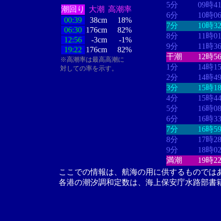
5分
09時4
潮回り
大潮
高潮率
6分
10時0
00:39
38cm
18%
7分
10時3
06:30
176cm
82%
8分
11時0
12:56
-3cm
-1%
9分
11時3
19:22
176cm
82%
干潮
12時5
※高潮率は最高高潮に
1分
14時1
対しての率を示す。
2分
14時4
3分
15時1
4分
15時4
5分
16時0
6分
16時3
7分
16時5
8分
17時2
9分
18時0
満潮
19時2
ここでの情報は、航海の用に供するものでは
各港の潮汐調和定数は、海上保安庁水路部書