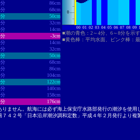
1分
86cm
6分
68cm
2分
50cm
1分
32cm
00
01
02
03
04
05
06
07
08
09
6分
14cm
■潮の青色：2～4分、6～8分を示
6分
-3cm
■黄色棒：平均水面、ピンク棒：
5分
14cm
9分
32cm
8分
50cm
4分
68cm
8分
86cm
3分
104cm
9分
122cm
8分
140cm
2分
158cm
2分
176cm
ありません。航海には必ず海上保安庁水路部発行の潮汐を使用
籍７４２号「日本沿岸潮汐調和定数」平成４年２月発行より複