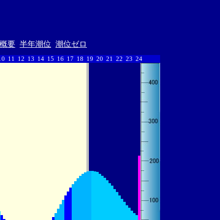
概要
半年潮位
潮位ゼロ
10
11
12
13
14
15
16
17
18
19
20
21
22
23
24