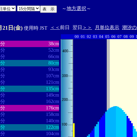
～
地方選択
～
月21日(金)
＜＜
前日
翌日
＞＞
月単位表示
潮汐の
使用時 JST
00
01
02
03
04
05
06
07
08
09
・・・・・・
・・・・・・・
9分
38cm
2分
52cm
4分
66cm
0分
80cm
4分
93cm
7分
107cm
9分
121cm
3分
135cm
9分
149cm
0分
162cm
0分
176cm
8分
158cm
3分
140cm
1分
122cm
7分
104cm