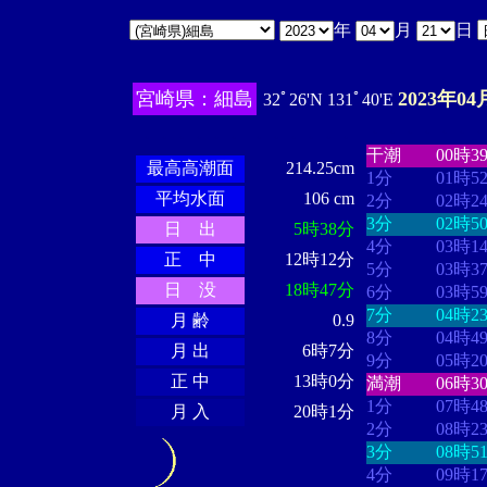
年
月
日
宮崎県：細島
2023年04
32ﾟ26'N 131ﾟ40'E
・・・・
・・
・・・・・・
・・・・・・
干潮
00時3
最高高潮面
214.25cm
1分
01時5
平均水面
106 cm
2分
02時2
3分
02時5
日 出
5時38分
4分
03時1
正 中
12時12分
5分
03時3
日 没
18時47分
6分
03時5
7分
04時2
月 齢
0.9
8分
04時4
月 出
6時7分
9分
05時2
正 中
13時0分
満潮
06時3
1分
07時4
月 入
20時1分
2分
08時2
3分
08時5
4分
09時1