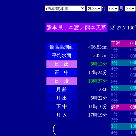
年
月
熊本県：本渡／熊本天草
32ﾟ27'N 130
・・・・
・
・・・・・・
・・・・・・
干潮
0
最高高潮面
406.83cm
1分
0
平均水面
205 cm
2分
0
3分
0
日 出
6時13分
4分
0
正 中
12時24分
5分
0
日 没
18時37分
6分
0
7分
0
月 齢
28.0
8分
0
月 出
5時22分
9分
0
正 中
11時16分
満潮
0
1分
0
月 入
17時19分
2分
1
3分
1
4分
1