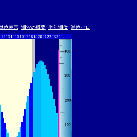
単位表示
潮汐の概要
半年潮位
潮位ゼロ
1
12
13
14
15
16
17
18
19
20
21
22
23
24