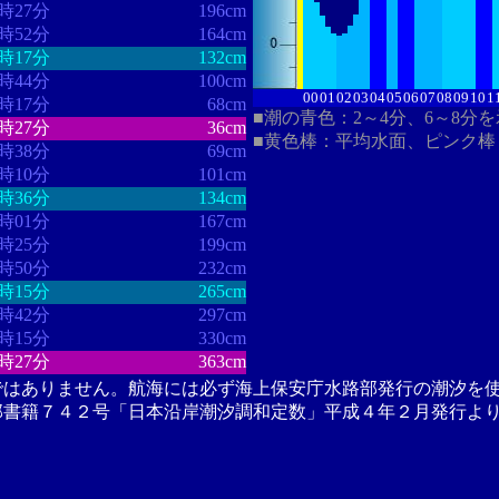
1時27分
196cm
1時52分
164cm
2時17分
132cm
2時44分
100cm
00
01
02
03
04
05
06
07
08
09
10
1
3時17分
68cm
■潮の青色：2～4分、6～8分
4時27分
36cm
■黄色棒：平均水面、ピンク棒
5時38分
69cm
6時10分
101cm
6時36分
134cm
7時01分
167cm
7時25分
199cm
7時50分
232cm
8時15分
265cm
8時42分
297cm
9時15分
330cm
0時27分
363cm
ではありません。航海には必ず海上保安庁水路部発行の潮汐を
部書籍７４２号「日本沿岸潮汐調和定数」平成４年２月発行よ