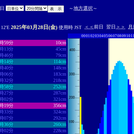
日
～
地方選択
～
2025年03月28日(金)
＜＜
前日
翌日
＞＞
月
ﾟ12'E
使用時 JST
00
01
02
03
04
05
06
07
08
09
10
1
・・・・・・・
・・・・・・・
1時59分
10cm
3時13分
45cm
3時46分
79cm
4時14分
114cm
4時40分
148cm
5時06分
183cm
5時32分
218cm
5時58分
252cm
6時27分
287cm
7時02分
321cm
8時19分
356cm
9時33分
324cm
0時07分
292cm
0時36分
260cm
1時02分
228cm