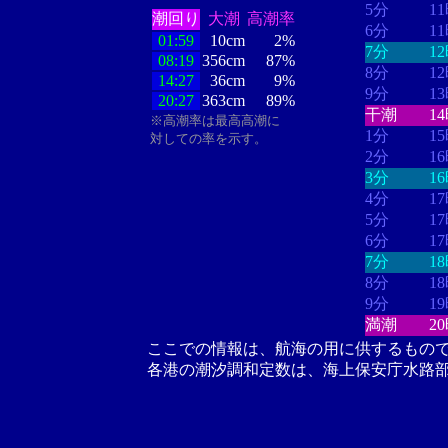
5分
1
潮回り
大潮
高潮率
6分
1
01:59
10cm
2%
7分
1
08:19
356cm
87%
8分
1
14:27
36cm
9%
9分
1
20:27
363cm
89%
干潮
1
※高潮率は最高高潮に
1分
1
対しての率を示す。
2分
1
3分
1
4分
1
5分
1
6分
1
7分
1
8分
1
9分
1
満潮
2
ここでの情報は、航海の用に供するもの
各港の潮汐調和定数は、海上保安庁水路