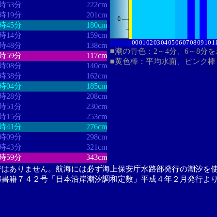
4時53分
222cm
5時19分
201cm
5時45分
180cm
6時14分
159cm
00
01
02
03
04
05
06
07
08
09
10
1
6時48分
138cm
■潮の青色：2～4分、6～8分
7時59分
117cm
■黄色棒：平均水面、ピンク棒
9時08分
140cm
9時38分
162cm
0時04分
185cm
0時28分
208cm
0時51分
230cm
1時15分
253cm
1時41分
276cm
2時09分
298cm
2時43分
321cm
3時59分
343cm
ではありません。航海には必ず海上保安庁水路部発行の潮汐を
部書籍７４２号「日本沿岸潮汐調和定数」平成４年２月発行よ