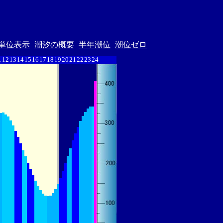
単位表示
潮汐の概要
半年潮位
潮位ゼロ
1
12
13
14
15
16
17
18
19
20
21
22
23
24