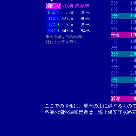
5分
1
潮回り
小潮
高潮率
6分
1
05:54
113cm
28%
7分
1
11:51
327cm
80%
8分
1
17:59
117cm
29%
9分
1
23:59
343cm
84%
干潮
1
※高潮率は最高高潮に
1分
1
対しての率を示す。
2分
1
3分
2
4分
2
5分
2
6分
2
7分
2
8分
2
9分
2
満潮
2
ここでの情報は、航海の用に供するもの
各港の潮汐調和定数は、海上保安庁水路