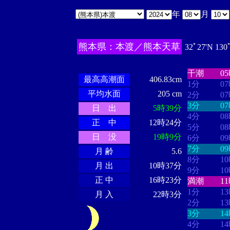
年
月
熊本県：本渡／熊本天草
32ﾟ27'N 130
・・・・
・
・・・・・・
・・・・・・
干潮
0
最高高潮面
406.83cm
1分
0
平均水面
205 cm
2分
0
3分
0
日 出
5時39分
4分
0
正 中
12時24分
5分
0
日 没
19時9分
6分
0
7分
0
月 齢
5.6
8分
1
月 出
10時37分
9分
1
正 中
16時23分
満潮
1
1分
1
月 入
22時3分
2分
1
3分
1
4分
1