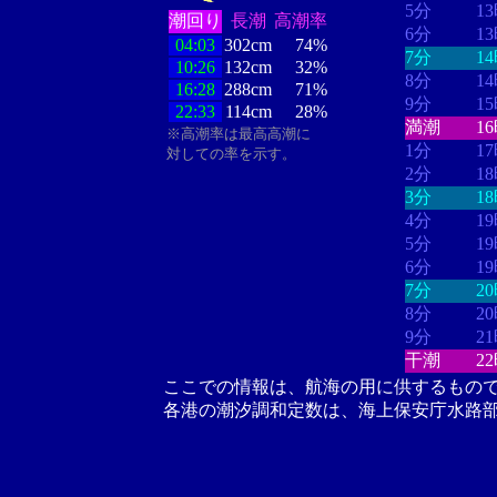
5分
1
潮回り
長潮
高潮率
6分
1
04:03
302cm
74%
7分
1
10:26
132cm
32%
8分
1
16:28
288cm
71%
9分
1
22:33
114cm
28%
満潮
1
※高潮率は最高高潮に
1分
1
対しての率を示す。
2分
1
3分
1
4分
1
5分
1
6分
1
7分
2
8分
2
9分
2
干潮
2
ここでの情報は、航海の用に供するもの
各港の潮汐調和定数は、海上保安庁水路