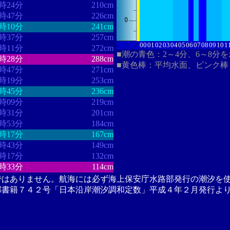
3時24分
210cm
3時47分
226cm
4時10分
241cm
4時37分
257cm
00
01
02
03
04
05
06
07
08
09
10
1
5時11分
272cm
■潮の青色：2～4分、6～8分
6時28分
288cm
■黄色棒：平均水面、ピンク棒
7時47分
271cm
8時19分
253cm
8時45分
236cm
9時09分
219cm
9時31分
201cm
9時53分
184cm
0時17分
167cm
0時43分
149cm
1時17分
132cm
2時33分
114cm
ではありません。航海には必ず海上保安庁水路部発行の潮汐を
部書籍７４２号「日本沿岸潮汐調和定数」平成４年２月発行よ