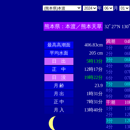
年
月
熊本県：本渡／熊本天草
32ﾟ27'N 130
・・・・
・
・・・・・・
・・・・・・
満潮
0
最高高潮面
406.83cm
1分
0
平均水面
205 cm
2分
0
3分
0
日 出
5時13分
4分
0
正 中
12時17分
5分
0
日 没
19時22分
6分
0
7分
0
月 齢
23.9
8分
0
月 出
1時31分
9分
0
正 中
7時31分
干潮
1
1分
1
月 入
13時40分
2分
1
3分
1
4分
1