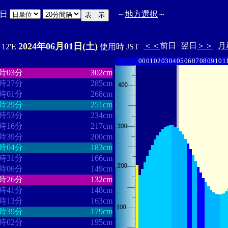
日
～
地方選択
～
2024年06月01日(土)
＜＜
前日
翌日
＞＞
月
ﾟ12'E
使用時 JST
00
01
02
03
04
05
06
07
08
09
10
1
・・・・・・・
・・・・・・・
4時03分
302cm
5時27分
285cm
6時01分
268cm
6時29分
251cm
6時53分
234cm
7時16分
217cm
7時39分
200cm
8時04分
183cm
8時31分
166cm
9時06分
149cm
0時26分
132cm
1時41分
148cm
2時13分
163cm
2時39分
179cm
3時02分
195cm