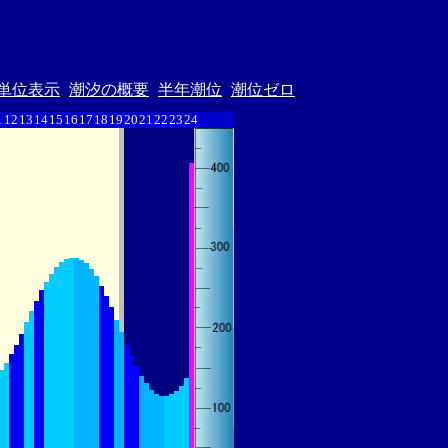
単位表示
潮汐の概要
半年潮位
潮位ゼロ
1
12
13
14
15
16
17
18
19
20
21
22
23
24