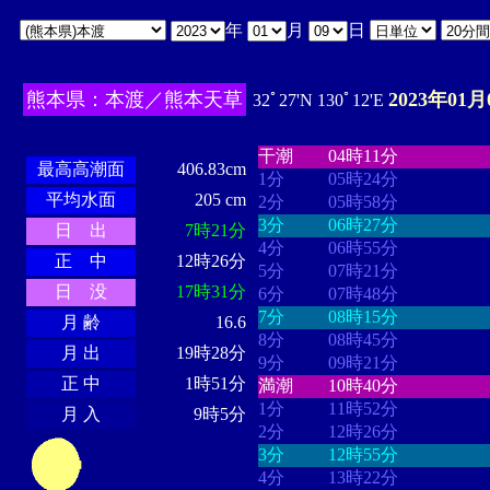
年
月
日
熊本県：本渡／熊本天草
2023年01月
32ﾟ27'N 130ﾟ12'E
・・・・
・・・・・・・・
・
・・・・・・
・・・・・・
干潮
04時11分
最高高潮面
406.83cm
1分
05時24分
平均水面
205 cm
2分
05時58分
3分
06時27分
日 出
7時21分
4分
06時55分
正 中
12時26分
5分
07時21分
日 没
17時31分
6分
07時48分
7分
08時15分
月 齢
16.6
8分
08時45分
月 出
19時28分
9分
09時21分
正 中
1時51分
満潮
10時40分
1分
11時52分
月 入
9時5分
2分
12時26分
3分
12時55分
4分
13時22分