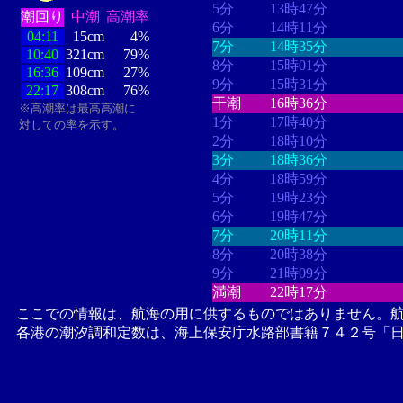
5分
13時47分
潮回り
中潮
高潮率
6分
14時11分
04:11
15cm
4%
7分
14時35分
10:40
321cm
79%
8分
15時01分
16:36
109cm
27%
9分
15時31分
22:17
308cm
76%
干潮
16時36分
※高潮率は最高高潮に
1分
17時40分
対しての率を示す。
2分
18時10分
3分
18時36分
4分
18時59分
5分
19時23分
6分
19時47分
7分
20時11分
8分
20時38分
9分
21時09分
満潮
22時17分
ここでの情報は、航海の用に供するものではありません。
各港の潮汐調和定数は、海上保安庁水路部書籍７４２号「