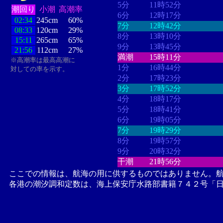
5分
11時52分
潮回り
小潮
高潮率
6分
12時17分
02:34
245cm
60%
7分
12時42分
08:33
120cm
29%
8分
13時10分
15:11
265cm
65%
9分
13時45分
21:56
112cm
27%
満潮
15時11分
※高潮率は最高高潮に
1分
16時44分
対しての率を示す。
2分
17時23分
3分
17時52分
4分
18時17分
5分
18時41分
6分
19時05分
7分
19時29分
8分
19時57分
9分
20時32分
干潮
21時56分
ここでの情報は、航海の用に供するものではありません。
各港の潮汐調和定数は、海上保安庁水路部書籍７４２号「