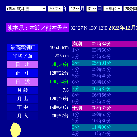
年
月
日
熊本県：本渡／熊本天草
2022年12月
32ﾟ27'N 130ﾟ12'E
・・・・
・・・・・・・・
・
・・・・・・
・・・・・・
満潮
02時34分
最高高潮面
406.83cm
1分
03時56分
平均水面
205 cm
2分
04時32分
3分
05時01分
日 出
7時20分
4分
05時25分
正 中
12時22分
5分
05時48分
日 没
17時24分
6分
06時10分
7分
06時32分
月 齢
7.6
8分
06時56分
月 出
12時50分
9分
07時25分
正 中
19時20分
干潮
08時33分
1分
09時53分
月 入
0時57分
2分
10時30分
3分
11時00分
4分
11時27分