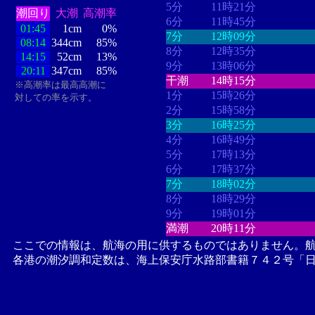
5分
11時21分
潮回り
大潮
高潮率
6分
11時45分
01:45
1cm
0%
7分
12時09分
08:14
344cm
85%
8分
12時35分
14:15
52cm
13%
9分
13時06分
20:11
347cm
85%
干潮
14時15分
※高潮率は最高高潮に
1分
15時26分
対しての率を示す。
2分
15時58分
3分
16時25分
4分
16時49分
5分
17時13分
6分
17時37分
7分
18時02分
8分
18時29分
9分
19時01分
満潮
20時11分
ここでの情報は、航海の用に供するものではありません。
各港の潮汐調和定数は、海上保安庁水路部書籍７４２号「