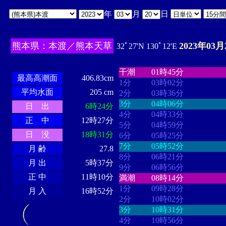
年
月
日
熊本県：本渡／熊本天草
2023年03月
32ﾟ27'N 130ﾟ12'E
・・・・
・・・・・・・・
・
・・・・・・
・・・・・・
干潮
01時45分
最高高潮面
406.83cm
1分
03時02分
平均水面
205 cm
2分
03時36分
3分
04時06分
日 出
6時24分
4分
04時33分
正 中
12時27分
5分
04時59分
日 没
18時31分
6分
05時25分
7分
05時52分
月 齢
27.8
8分
06時21分
月 出
5時37分
9分
06時56分
正 中
11時10分
満潮
08時14分
1分
09時28分
月 入
16時52分
2分
10時02分
3分
10時31分
4分
10時56分