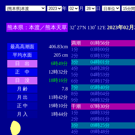
年
月
日
熊本県：本渡／熊本天草
2023年02月
32ﾟ27'N 130ﾟ12'E
・・・・
・・・・・・・・
・
・・・・・・
・・・・・・
満潮
01時56分
最高高潮面
406.83cm
1分
03時00分
平均水面
205 cm
2分
03時33分
3分
04時01分
日 出
6時49分
4分
04時28分
正 中
12時32分
5分
04時53分
日 没
18時16分
6分
05時17分
7分
05時40分
月 齢
7.8
8分
06時04分
月 出
11時42分
9分
06時32分
正 中
19時10分
干潮
07時30分
1分
08時33分
月 入
1時44分
2分
09時01分
3分
09時25分
4分
09時48分