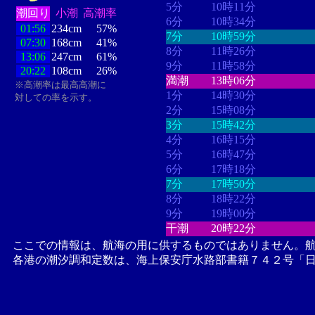
5分
10時11分
潮回り
小潮
高潮率
6分
10時34分
01:56
234cm
57%
7分
10時59分
07:30
168cm
41%
8分
11時26分
13:06
247cm
61%
9分
11時58分
20:22
108cm
26%
満潮
13時06分
※高潮率は最高高潮に
1分
14時30分
対しての率を示す。
2分
15時08分
3分
15時42分
4分
16時15分
5分
16時47分
6分
17時18分
7分
17時50分
8分
18時22分
9分
19時00分
干潮
20時22分
ここでの情報は、航海の用に供するものではありません。
各港の潮汐調和定数は、海上保安庁水路部書籍７４２号「