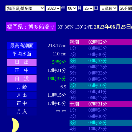
年
月
日
福岡県：博多船溜り
2023年06月25日
33ﾟ36'N 130ﾟ24'E
・・・・
・・・・・・・・
・
・・・・・・
・・・・・・
満潮
02時02分
最高高潮面
218.17cm
1分
03時03分
平均水面
110 cm
2分
03時30分
3分
03時53分
日 出
5時9分
4分
04時13分
正 中
12時21分
5分
04時33分
日 没
19時33分
6分
04時54分
7分
05時16分
月 齢
6.9
8分
05時41分
月 出
11時15分
9分
06時13分
正 中
17時45分
干潮
07時31分
1分
08時54分
月 入
**:**
2分
09時30分
3分
09時58分
4分
10時23分