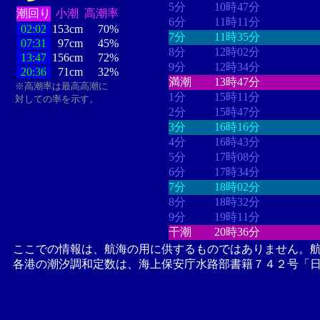
5分
10時47分
潮回り
小潮
高潮率
6分
11時11分
02:02
153cm
70%
7分
11時35分
07:31
97cm
45%
8分
12時02分
13:47
156cm
72%
9分
12時34分
20:36
71cm
32%
満潮
13時47分
※高潮率は最高高潮に
1分
15時11分
対しての率を示す。
2分
15時47分
3分
16時16分
4分
16時43分
5分
17時08分
6分
17時34分
7分
18時02分
8分
18時32分
9分
19時11分
干潮
20時36分
ここでの情報は、航海の用に供するものではありません。
各港の潮汐調和定数は、海上保安庁水路部書籍７４２号「