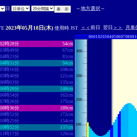
日
～
地方選択
～
2023年05月18日(木)
＜＜
前日
翌日
＞＞
月単
4'E
使用時 JST
00
01
02
03
04
05
06
07
08
09
1
・・・・・・・・
・・・・・・・
02時28分
54cm
03時49分
67cm
04時23分
81cm
04時51分
94cm
05時16分
108cm
05時40分
121cm
06時03分
135cm
06時28分
148cm
06時54分
162cm
07時26分
175cm
08時36分
189cm
09時52分
172cm
10時25分
154cm
10時52分
137cm
11時17分
120cm