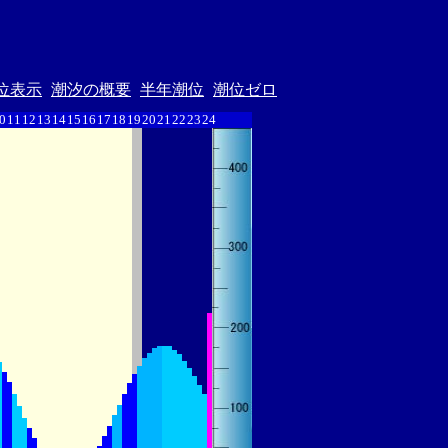
位表示
潮汐の概要
半年潮位
潮位ゼロ
0
11
12
13
14
15
16
17
18
19
20
21
22
23
24