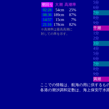
5分
潮回り
大潮
高潮率
6分
02:28
54cm
25%
7分
08:36
189cm
87%
8分
14:57
15cm
7%
9分
21:16
178cm
82%
干潮
※高潮率は最高高潮に
1分
対しての率を示す。
2分
3分
4分
5分
6分
7分
8分
9分
満潮
ここでの情報は、航海の用に供するも
各港の潮汐調和定数は、海上保安庁水