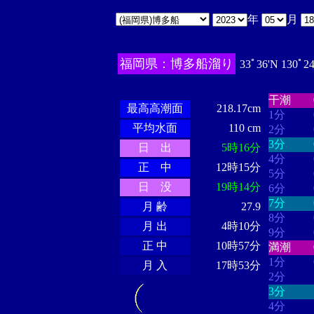
年
月
福岡県：博多船溜り
33ﾟ36'N 130ﾟ2
・・・・
・・・・・・
・・・・・・
干潮
最高高潮面
218.17cm
1分
平均水面
110 cm
2分
3分
日 出
5時16分
4分
正 中
12時15分
5分
日 没
19時14分
6分
7分
月 齢
27.9
8分
月 出
4時10分
9分
正 中
10時57分
満潮
1分
月 入
17時53分
2分
3分
4分