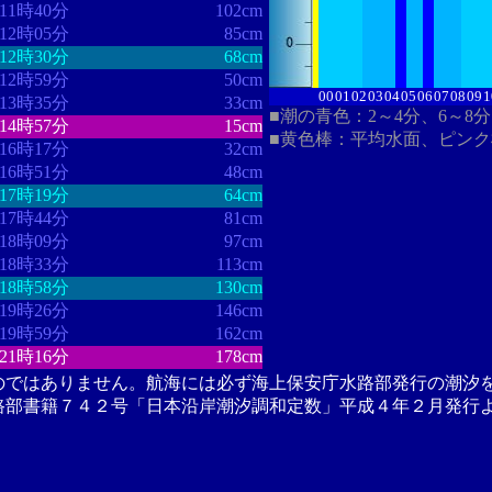
11時40分
102cm
12時05分
85cm
12時30分
68cm
12時59分
50cm
00
01
02
03
04
05
06
07
08
09
1
13時35分
33cm
■潮の青色：2～4分、6～8
14時57分
15cm
■黄色棒：平均水面、ピン
16時17分
32cm
16時51分
48cm
17時19分
64cm
17時44分
81cm
18時09分
97cm
18時33分
113cm
18時58分
130cm
19時26分
146cm
19時59分
162cm
21時16分
178cm
のではありません。航海には必ず海上保安庁水路部発行の潮汐
路部書籍７４２号「日本沿岸潮汐調和定数」平成４年２月発行