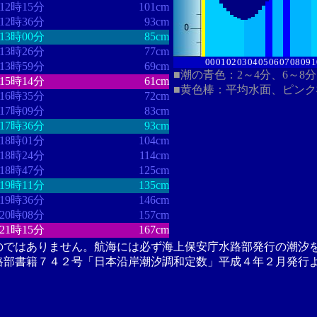
12時15分
101cm
12時36分
93cm
13時00分
85cm
13時26分
77cm
00
01
02
03
04
05
06
07
08
09
1
13時59分
69cm
■潮の青色：2～4分、6～8
15時14分
61cm
■黄色棒：平均水面、ピン
16時35分
72cm
17時09分
83cm
17時36分
93cm
18時01分
104cm
18時24分
114cm
18時47分
125cm
19時11分
135cm
19時36分
146cm
20時08分
157cm
21時15分
167cm
のではありません。航海には必ず海上保安庁水路部発行の潮汐
路部書籍７４２号「日本沿岸潮汐調和定数」平成４年２月発行