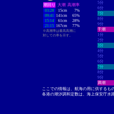
5分
潮回り
大潮
高潮率
6分
03:28
15cm
7%
7分
09:41
141cm
65%
8分
15:14
61cm
28%
9分
21:15
167cm
77%
干潮
※高潮率は最高高潮に
1分
対しての率を示す。
2分
3分
4分
5分
6分
7分
8分
9分
満潮
ここでの情報は、航海の用に供するも
各港の潮汐調和定数は、海上保安庁水