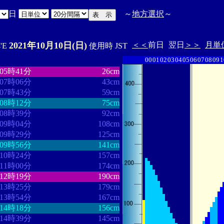
日
～
地方選択
～
2021年10月10日(日)
＜＜
前日
翌日
＞＞
月単
4'E
使用時 JST
00
01
02
03
04
05
06
07
08
09
1
・・・・・・・・
・・・・・・・
05時41分
26cm
07時06分
43cm
07時43分
59cm
08時12分
75cm
08時39分
92cm
09時04分
108cm
09時29分
125cm
09時56分
141cm
10時24分
157cm
11時00分
174cm
12時19分
190cm
13時25分
179cm
13時54分
167cm
14時18分
156cm
14時39分
145cm