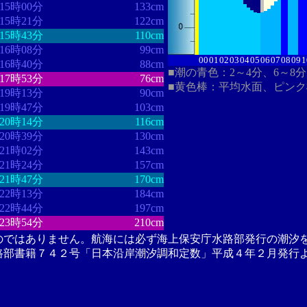
15時00分
133cm
15時21分
122cm
15時43分
110cm
16時08分
99cm
00
01
02
03
04
05
06
07
08
09
1
16時40分
88cm
■潮の青色：2～4分、6～8
17時53分
76cm
■黄色棒：平均水面、ピン
19時13分
90cm
19時47分
103cm
20時14分
116cm
20時39分
130cm
21時02分
143cm
21時24分
157cm
21時47分
170cm
22時13分
184cm
22時44分
197cm
23時54分
210cm
のではありません。航海には必ず海上保安庁水路部発行の潮汐
路部書籍７４２号「日本沿岸潮汐調和定数」平成４年２月発行