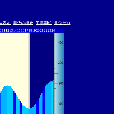
位表示
潮汐の概要
半年潮位
潮位ゼロ
0
11
12
13
14
15
16
17
18
19
20
21
22
23
24