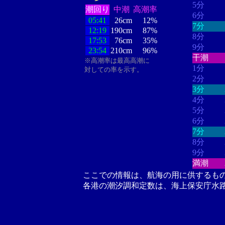
5分
潮回り
中潮
高潮率
6分
05:41
26cm
12%
7分
12:19
190cm
87%
8分
17:53
76cm
35%
9分
23:54
210cm
96%
干潮
※高潮率は最高高潮に
1分
対しての率を示す。
2分
3分
4分
5分
6分
7分
8分
9分
満潮
ここでの情報は、航海の用に供するも
各港の潮汐調和定数は、海上保安庁水