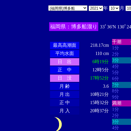
年
月
福岡県：博多船溜り
33ﾟ36'N 130ﾟ2
・・・・
・・・・・・
・・・・・・
干潮
最高高潮面
218.17cm
1分
平均水面
110 cm
2分
3分
日 出
6時19分
4分
正 中
12時5分
5分
日 没
17時52分
6分
7分
月 齢
3.6
8分
月 出
10時21分
9分
正 中
15時32分
満潮
1分
月 入
20時37分
2分
3分
4分