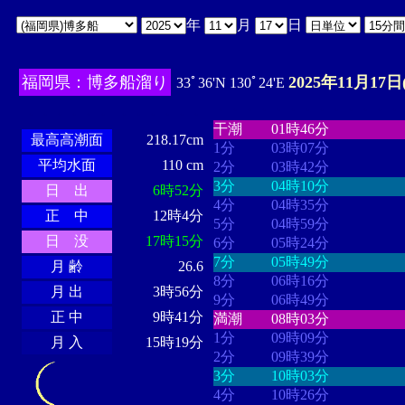
年
月
日
福岡県：博多船溜り
2025年11月17日
33ﾟ36'N 130ﾟ24'E
・・・・
・・・・・・・・
・
・・・・・・
・・・・・・
干潮
01時46分
最高高潮面
218.17cm
1分
03時07分
平均水面
110 cm
2分
03時42分
3分
04時10分
日 出
6時52分
4分
04時35分
正 中
12時4分
5分
04時59分
日 没
17時15分
6分
05時24分
7分
05時49分
月 齢
26.6
8分
06時16分
月 出
3時56分
9分
06時49分
正 中
9時41分
満潮
08時03分
1分
09時09分
月 入
15時19分
2分
09時39分
3分
10時03分
4分
10時26分