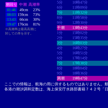
5分
10時47分
潮回り
中潮
高潮率
6分
11時09分
01:46
49cm
23%
7分
11時32分
08:03
159cm
73%
8分
11時58分
13:43
66cm
30%
9分
12時30分
19:47
176cm
81%
干潮
13時43分
※高潮率は最高高潮に
1分
15時02分
対しての率を示す。
2分
15時35分
3分
16時03分
4分
16時27分
5分
16時51分
6分
17時14分
7分
17時38分
8分
18時04分
9分
18時36分
満潮
19時47分
ここでの情報は、航海の用に供するものではありません。
各港の潮汐調和定数は、海上保安庁水路部書籍７４２号「