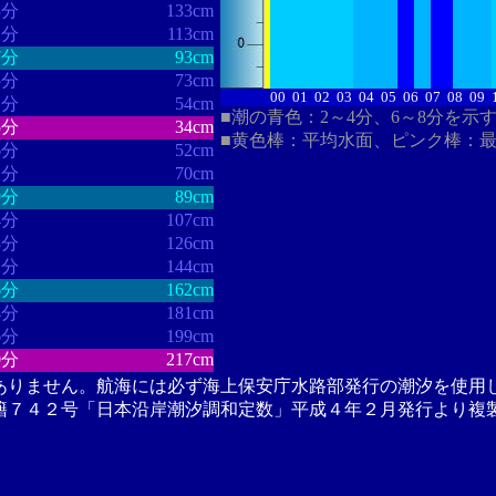
8分
133cm
2分
113cm
7分
93cm
5分
73cm
00
01
02
03
04
05
06
07
08
09
1分
54cm
■潮の青色：2～4分、6～8分を示
5分
34cm
■黄色棒：平均水面、ピンク棒：
6分
52cm
1分
70cm
9分
89cm
4分
107cm
8分
126cm
2分
144cm
6分
162cm
4分
181cm
6分
199cm
0分
217cm
ありません。航海には必ず海上保安庁水路部発行の潮汐を使用
籍７４２号「日本沿岸潮汐調和定数」平成４年２月発行より複