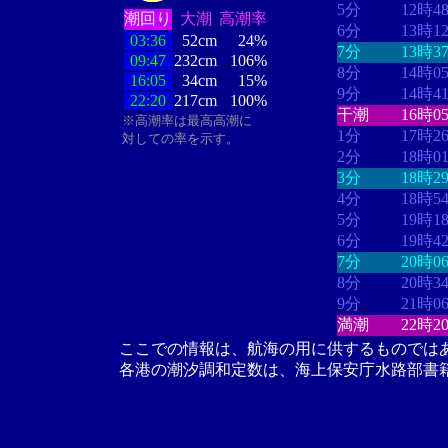
5分
12時4
潮回り
大潮
高潮率
6分
13時1
03:36
52cm
24%
7分
13時3
09:47
232cm
106%
8分
14時0
16:05
34cm
15%
9分
14時4
22:20
217cm
100%
干潮
16時0
※高潮率は最高高潮に
1分
17時2
対しての率を示す。
2分
18時0
3分
18時2
4分
18時5
5分
19時1
6分
19時4
7分
20時0
8分
20時3
9分
21時0
満潮
22時2
ここでの情報は、航海の用に供するものでは
各港の潮汐調和定数は、海上保安庁水路部書