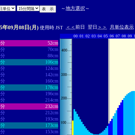
～
地方選択
～
25年09月08日(月)
＜＜
前日
翌日
＞＞
月単位表示
使用時 JST
00
01
02
03
04
05
06
07
08
09
・・・・・・
・・・・・・・
6分
52cm
6分
70cm
1分
88cm
9分
106cm
3分
124cm
7分
142cm
1分
160cm
5分
178cm
2分
196cm
4分
214cm
7分
232cm
2分
212cm
4分
193cm
1分
173cm
5分
153cm