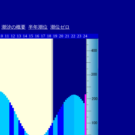
潮汐の概要
半年潮位
潮位ゼロ
10
11
12
13
14
15
16
17
18
19
20
21
22
23
24