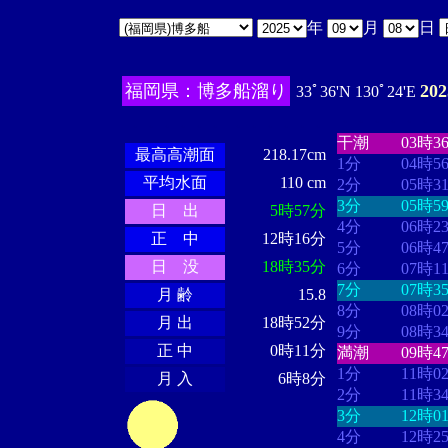
年
月
日
福岡県：博多船溜り
20
33ﾟ36'N 130ﾟ24'E
・・・・
・・
・・・・・・
・・・・・・
干潮
03時3
最高高潮面
218.17cm
1分
04時5
平均水面
110 cm
2分
05時3
3分
05時5
日 出
5時57分
4分
06時2
正 中
12時16分
5分
06時4
日 没
18時35分
6分
07時1
7分
07時3
月 齢
15.8
8分
08時0
月 出
18時52分
9分
08時3
正 中
0時11分
満潮
09時4
1分
11時0
月 入
6時8分
2分
11時3
3分
12時0
4分
12時2