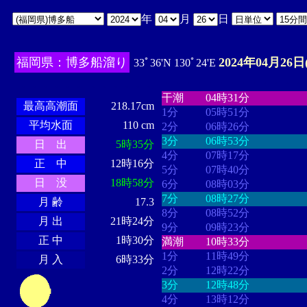
年
月
日
福岡県：博多船溜り
2024年04月26日
33ﾟ36'N 130ﾟ24'E
・・・・
・・・・・・・・
・
・・・・・・
・・・・・・
干潮
04時31分
最高高潮面
218.17cm
1分
05時51分
平均水面
110 cm
2分
06時26分
3分
06時53分
日 出
5時35分
4分
07時17分
正 中
12時16分
5分
07時40分
日 没
18時58分
6分
08時03分
7分
08時27分
月 齢
17.3
8分
08時52分
月 出
21時24分
9分
09時23分
正 中
1時30分
満潮
10時33分
1分
11時49分
月 入
6時33分
2分
12時22分
3分
12時48分
4分
13時12分