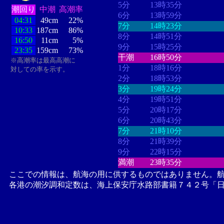
5分
13時35分
潮回り
中潮
高潮率
6分
13時59分
04:31
49cm
22%
7分
14時23分
10:33
187cm
86%
8分
14時51分
16:50
11cm
5%
9分
15時25分
23:35
159cm
73%
干潮
16時50分
※高潮率は最高高潮に
1分
18時16分
対しての率を示す。
2分
18時53分
3分
19時24分
4分
19時51分
5分
20時17分
6分
20時43分
7分
21時10分
8分
21時39分
9分
22時15分
満潮
23時35分
ここでの情報は、航海の用に供するものではありません。
各港の潮汐調和定数は、海上保安庁水路部書籍７４２号「