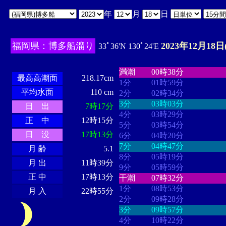
年
月
日
福岡県：博多船溜り
2023年12月18日
33ﾟ36'N 130ﾟ24'E
・・・・
・・・・・・・・
・
・・・・・・
・・・・・・
満潮
00時38分
最高高潮面
218.17cm
1分
01時59分
平均水面
110 cm
2分
02時34分
3分
03時03分
日 出
7時17分
4分
03時29分
正 中
12時15分
5分
03時54分
日 没
17時13分
6分
04時20分
7分
04時47分
月 齢
5.1
8分
05時19分
月 出
11時39分
9分
05時59分
正 中
17時13分
干潮
07時32分
1分
08時53分
月 入
22時55分
2分
09時28分
3分
09時57分
4分
10時22分