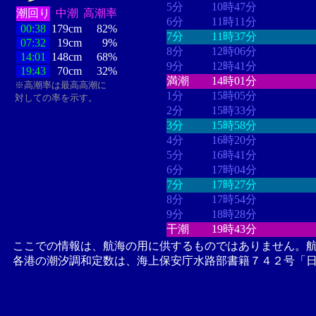
5分
10時47分
潮回り
中潮
高潮率
6分
11時11分
00:38
179cm
82%
7分
11時37分
07:32
19cm
9%
8分
12時06分
14:01
148cm
68%
9分
12時41分
19:43
70cm
32%
満潮
14時01分
※高潮率は最高高潮に
1分
15時05分
対しての率を示す。
2分
15時33分
3分
15時58分
4分
16時20分
5分
16時41分
6分
17時04分
7分
17時27分
8分
17時54分
9分
18時28分
干潮
19時43分
ここでの情報は、航海の用に供するものではありません。
各港の潮汐調和定数は、海上保安庁水路部書籍７４２号「