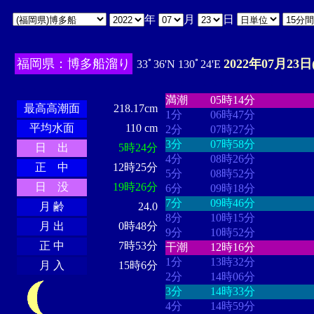
年
月
日
福岡県：博多船溜り
2022年07月23日
33ﾟ36'N 130ﾟ24'E
・・・・
・・・・・・・・
・
・・・・・・
・・・・・・
満潮
05時14分
最高高潮面
218.17cm
1分
06時47分
平均水面
110 cm
2分
07時27分
3分
07時58分
日 出
5時24分
4分
08時26分
正 中
12時25分
5分
08時52分
日 没
19時26分
6分
09時18分
7分
09時46分
月 齢
24.0
8分
10時15分
月 出
0時48分
9分
10時52分
正 中
7時53分
干潮
12時16分
1分
13時32分
月 入
15時6分
2分
14時06分
3分
14時33分
4分
14時59分