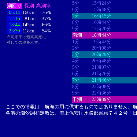
5分
15時24分
潮回り
長潮
高潮率
6分
15時48分
05:14
166cm
76%
7分
16時15分
12:16
81cm
37%
8分
16時44分
18:44
145cm
66%
9分
17時20分
23:39
118cm
54%
満潮
18時44分
※高潮率は最高高潮に
1分
19時42分
対しての率を示す。
2分
20時08分
3分
20時29分
4分
20時48分
5分
21時07分
6分
21時26分
7分
21時46分
8分
22時08分
9分
22時36分
干潮
23時39分
ここでの情報は、航海の用に供するものではありません。
各港の潮汐調和定数は、海上保安庁水路部書籍７４２号「