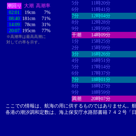
5分
11時20分
潮回り
大潮
高潮率
6分
11時41分
02:01
19cm
7%
7分
12時04分
08:40
181cm
71%
8分
12時28分
14:09
78cm
31%
9分
12時59分
20:07
195cm
77%
干潮
14時09分
※高潮率は最高高潮に
1分
15時25分
対しての率を示す。
2分
15時59分
3分
16時26分
4分
16時51分
5分
17時14分
6分
17時37分
7分
18時01分
8分
18時27分
9分
18時59分
満潮
20時07分
ここでの情報は、航海の用に供するものではありません。
各港の潮汐調和定数は、海上保安庁水路部書籍７４２号「