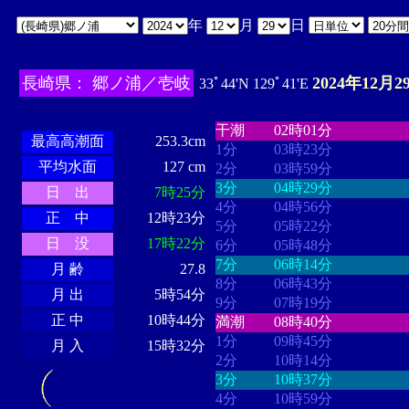
年
月
日
長崎県： 郷ノ浦／壱岐
2024年12月2
33ﾟ44'N 129ﾟ41'E
・・・・
・・・・・・・・
・
・・・・・・
・・・・・・
干潮
02時01分
最高高潮面
253.3cm
1分
03時23分
平均水面
127 cm
2分
03時59分
3分
04時29分
日 出
7時25分
4分
04時56分
正 中
12時23分
5分
05時22分
日 没
17時22分
6分
05時48分
7分
06時14分
月 齢
27.8
8分
06時43分
月 出
5時54分
9分
07時19分
正 中
10時44分
満潮
08時40分
1分
09時45分
月 入
15時32分
2分
10時14分
3分
10時37分
4分
10時59分