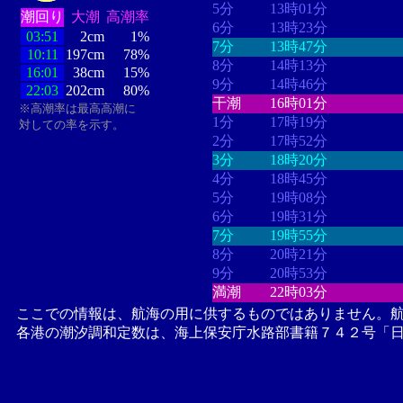
5分
13時01分
潮回り
大潮
高潮率
6分
13時23分
03:51
2cm
1%
7分
13時47分
10:11
197cm
78%
8分
14時13分
16:01
38cm
15%
9分
14時46分
22:03
202cm
80%
干潮
16時01分
※高潮率は最高高潮に
1分
17時19分
対しての率を示す。
2分
17時52分
3分
18時20分
4分
18時45分
5分
19時08分
6分
19時31分
7分
19時55分
8分
20時21分
9分
20時53分
満潮
22時03分
ここでの情報は、航海の用に供するものではありません。
各港の潮汐調和定数は、海上保安庁水路部書籍７４２号「