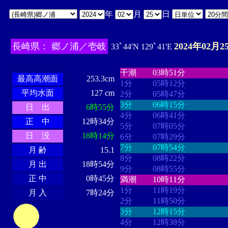
年
月
日
長崎県： 郷ノ浦／壱岐
2024年02月2
33ﾟ44'N 129ﾟ41'E
・・・・
・・・・・・・・
・
・・・・・・
・・・・・・
干潮
03時51分
最高高潮面
253.3cm
1分
05時12分
平均水面
127 cm
2分
05時47分
3分
06時15分
日 出
6時55分
4分
06時41分
正 中
12時34分
5分
07時05分
日 没
18時14分
6分
07時29分
7分
07時54分
月 齢
15.1
8分
08時22分
月 出
18時54分
9分
08時55分
正 中
0時45分
満潮
10時11分
1分
11時19分
月 入
7時24分
2分
11時50分
3分
12時15分
4分
12時38分