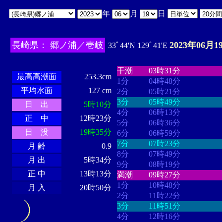
年
月
日
長崎県： 郷ノ浦／壱岐
2023年06月1
33ﾟ44'N 129ﾟ41'E
・・・・
・・・・・・・・
・
・・・・・・
・・・・・・
干潮
03時31分
最高高潮面
253.3cm
1分
04時48分
平均水面
127 cm
2分
05時21分
3分
05時49分
日 出
5時10分
4分
06時13分
正 中
12時23分
5分
06時36分
日 没
19時35分
6分
06時59分
7分
07時23分
月 齢
0.9
8分
07時49分
月 出
5時34分
9分
08時19分
正 中
13時13分
満潮
09時27分
1分
10時48分
月 入
20時50分
2分
11時22分
3分
11時51分
4分
12時16分