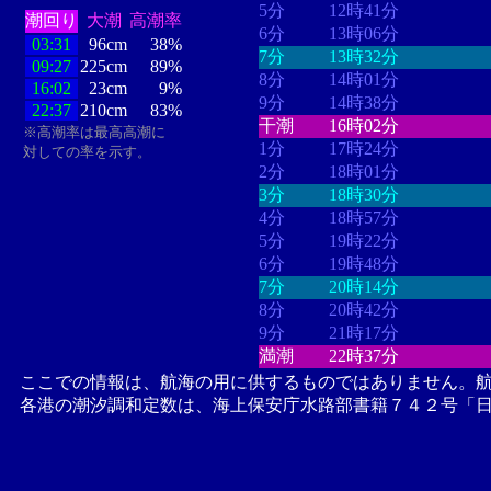
5分
12時41分
潮回り
大潮
高潮率
6分
13時06分
03:31
96cm
38%
7分
13時32分
09:27
225cm
89%
8分
14時01分
16:02
23cm
9%
9分
14時38分
22:37
210cm
83%
干潮
16時02分
※高潮率は最高高潮に
1分
17時24分
対しての率を示す。
2分
18時01分
3分
18時30分
4分
18時57分
5分
19時22分
6分
19時48分
7分
20時14分
8分
20時42分
9分
21時17分
満潮
22時37分
ここでの情報は、航海の用に供するものではありません。
各港の潮汐調和定数は、海上保安庁水路部書籍７４２号「