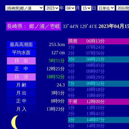
年
月
日
長崎県： 郷ノ浦／壱岐
2023年04月1
33ﾟ44'N 129ﾟ41'E
・・・・
・・・・・・・・
・
・・・・・・
・・・・・・
満潮
06時13分
最高高潮面
253.3cm
1分
07時24分
平均水面
127 cm
2分
07時56分
3分
08時21分
日 出
5時51分
4分
08時45分
正 中
12時21分
5分
09時07分
日 没
18時52分
6分
09時29分
7分
09時52分
月 齢
24.3
8分
10時18分
月 出
3時1分
9分
10時49分
正 中
8時9分
干潮
12時00分
1分
13時10分
月 入
13時23分
2分
13時41分
3分
14時07分
4分
14時30分