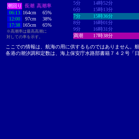
5分
14時52分
潮回り
長潮
高潮率
6分
15時13分
06:13
164cm
65%
7分
15時36分
12:00
97cm
38%
8分
16時01分
17:38
165cm
65%
9分
16時31分
※高潮率は最高高潮に
満潮
17時38分
対しての率を示す。
ここでの情報は、航海の用に供するものではありません。
各港の潮汐調和定数は、海上保安庁水路部書籍７４２号「