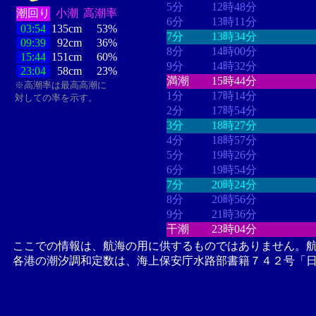
5分
12時48分
潮回り
小潮
高潮率
6分
13時11分
03:54
135cm
53%
7分
13時34分
09:39
92cm
36%
8分
14時00分
15:44
151cm
60%
9分
14時32分
23:04
58cm
23%
満潮
15時44分
※高潮率は最高高潮に
1分
17時14分
対しての率を示す。
2分
17時54分
3分
18時27分
4分
18時57分
5分
19時26分
6分
19時54分
7分
20時24分
8分
20時56分
9分
21時36分
干潮
23時04分
ここでの情報は、航海の用に供するものではありません。
各港の潮汐調和定数は、海上保安庁水路部書籍７４２号「