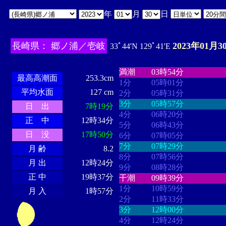
年
月
日
長崎県： 郷ノ浦／壱岐
2023年01月3
33ﾟ44'N 129ﾟ41'E
・・・・
・・・・・・・・
・
・・・・・・
・・・・・・
満潮
03時54分
最高高潮面
253.3cm
1分
05時01分
平均水面
127 cm
2分
05時31分
3分
05時57分
日 出
7時19分
4分
06時20分
正 中
12時34分
5分
06時43分
日 没
17時50分
6分
07時05分
7分
07時29分
月 齢
8.2
8分
07時56分
月 出
12時24分
9分
08時28分
正 中
19時37分
干潮
09時39分
1分
10時59分
月 入
1時57分
2分
11時33分
3分
12時00分
4分
12時24分