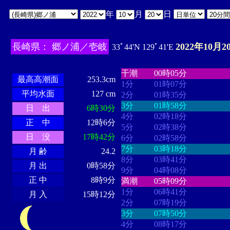
年
月
日
長崎県： 郷ノ浦／壱岐
2022年10月2
33ﾟ44'N 129ﾟ41'E
・・・・
・・・・・・・・
・
・・・・・・
・・・・・・
干潮
00時05分
最高高潮面
253.3cm
1分
01時07分
平均水面
127 cm
2分
01時35分
3分
01時58分
日 出
6時30分
4分
02時18分
正 中
12時6分
5分
02時38分
日 没
17時42分
6分
02時58分
7分
03時18分
月 齢
24.2
8分
03時41分
月 出
0時58分
9分
04時08分
正 中
8時9分
満潮
05時09分
1分
06時41分
月 入
15時12分
2分
07時19分
3分
07時50分
4分
08時17分