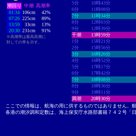
5分
10時43分
潮回り
中潮
高潮率
6分
11時08分
01:34
106cm
42%
7分
11時34分
07:26
225cm
89%
8分
12時03分
13:59
33cm
13%
9分
12時39分
20:30
231cm
91%
干潮
13時59分
※高潮率は最高高潮に
1分
15時21分
対しての率を示す。
2分
15時56分
3分
16時26分
4分
16時52分
5分
17時17分
6分
17時42分
7分
18時08分
8分
18時36分
9分
19時11分
満潮
20時30分
ここでの情報は、航海の用に供するものではありません。
各港の潮汐調和定数は、海上保安庁水路部書籍７４２号「