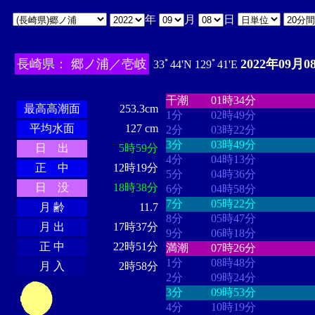
年
月
日
長崎県： 郷ノ浦／壱岐
2022年09月0
33ﾟ44'N 129ﾟ41'E
・・・・
・・・・・・・・
・
・・・・・・
・・・・・・
干潮
01時34分
最高高潮面
253.3cm
1分
02時49分
平均水面
127 cm
2分
03時22分
3分
03時49分
日 出
5時59分
4分
04時13分
正 中
12時19分
5分
04時36分
日 没
18時38分
6分
04時58分
7分
05時22分
月 齢
11.7
8分
05時47分
月 出
17時37分
9分
06時18分
正 中
22時51分
満潮
07時26分
1分
08時48分
月 入
2時58分
2分
09時24分
3分
09時53分
4分
10時19分