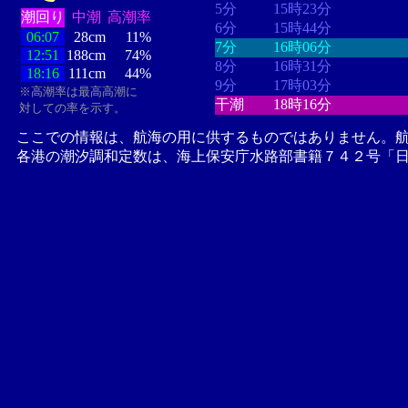
5分
15時23分
潮回り
中潮
高潮率
6分
15時44分
06:07
28cm
11%
7分
16時06分
12:51
188cm
74%
8分
16時31分
18:16
111cm
44%
9分
17時03分
※高潮率は最高高潮に
干潮
18時16分
対しての率を示す。
ここでの情報は、航海の用に供するものではありません。
各港の潮汐調和定数は、海上保安庁水路部書籍７４２号「