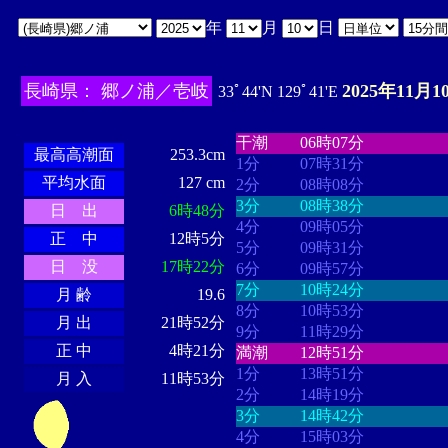
年
月
日
長崎県： 郷ノ浦／壱岐
2025年11月1
33ﾟ44'N 129ﾟ41'E
・・・・
・・・・・・・・
・
・・・・・・
・・・・・・
干潮
06時07分
最高高潮面
253.3cm
1分
07時31分
平均水面
127 cm
2分
08時08分
3分
08時38分
日 出
6時48分
4分
09時05分
正 中
12時5分
5分
09時31分
日 没
17時22分
6分
09時57分
7分
10時24分
月 齢
19.6
8分
10時53分
月 出
21時52分
9分
11時29分
正 中
4時21分
満潮
12時51分
1分
13時51分
月 入
11時53分
2分
14時19分
3分
14時42分
4分
15時03分