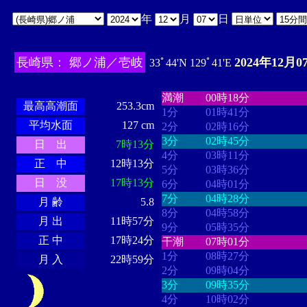
年
月
日
長崎県： 郷ノ浦／壱岐
2024年12月0
33ﾟ44'N 129ﾟ41'E
・・・・
・・・・・・・・
・
・・・・・・
・・・・・・
満潮
00時18分
最高高潮面
253.3cm
1分
01時41分
平均水面
127 cm
2分
02時16分
3分
02時45分
日 出
7時13分
4分
03時11分
正 中
12時13分
5分
03時36分
日 没
17時13分
6分
04時01分
7分
04時28分
月 齢
5.8
8分
04時58分
月 出
11時57分
9分
05時35分
正 中
17時24分
干潮
07時01分
1分
08時27分
月 入
22時59分
2分
09時04分
3分
09時35分
4分
10時02分