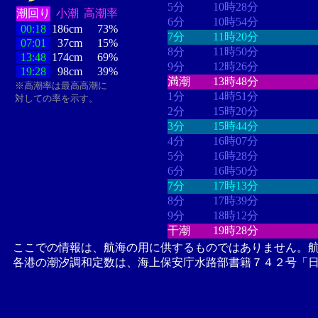
5分
10時28分
潮回り
小潮
高潮率
6分
10時54分
00:18
186cm
73%
7分
11時20分
07:01
37cm
15%
8分
11時50分
13:48
174cm
69%
9分
12時26分
19:28
98cm
39%
満潮
13時48分
※高潮率は最高高潮に
1分
14時51分
対しての率を示す。
2分
15時20分
3分
15時44分
4分
16時07分
5分
16時28分
6分
16時50分
7分
17時13分
8分
17時39分
9分
18時12分
干潮
19時28分
ここでの情報は、航海の用に供するものではありません。
各港の潮汐調和定数は、海上保安庁水路部書籍７４２号「