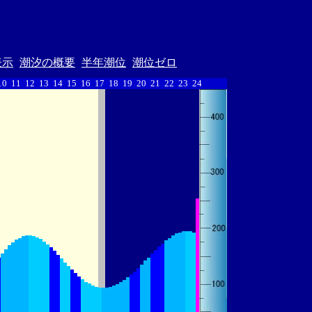
表示
潮汐の概要
半年潮位
潮位ゼロ
10
11
12
13
14
15
16
17
18
19
20
21
22
23
24