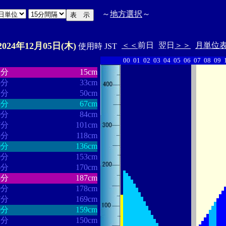
～
地方選択
～
2024年12月05日(木)
＜＜
前日
翌日
＞＞
月単位
使用時 JST
00
01
02
03
04
05
06
07
08
09
・・・・・・
・・・・・・・
1分
15cm
5分
33cm
2分
50cm
3分
67cm
0分
84cm
7分
101cm
3分
118cm
0分
136cm
0分
153cm
6分
170cm
8分
187cm
0分
178cm
7分
169cm
0分
159cm
1分
150cm