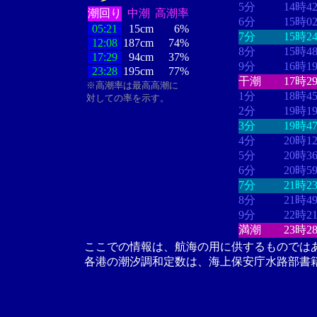
5分
14時4
潮回り
中潮
高潮率
6分
15時0
05:21
15cm
6%
7分
15時2
12:08
187cm
74%
8分
15時4
17:29
94cm
37%
9分
16時1
23:28
195cm
77%
干潮
17時2
※高潮率は最高高潮に
1分
18時4
対しての率を示す。
2分
19時1
3分
19時4
4分
20時1
5分
20時3
6分
20時5
7分
21時2
8分
21時4
9分
22時2
満潮
23時2
ここでの情報は、航海の用に供するものでは
各港の潮汐調和定数は、海上保安庁水路部書