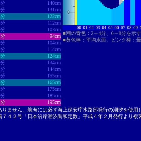
2分
140cm
2分
131cm
4分
122cm
8分
112cm
00
01
02
03
04
05
06
07
08
09
9分
103cm
■潮の青色：2～4分、6～8分を示
9分
94cm
■黄色棒：平均水面、ピンク棒：
5分
104cm
9分
114cm
7分
124cm
2分
134cm
6分
144cm
9分
155cm
3分
165cm
9分
175cm
1分
185cm
8分
195cm
ありません。航海には必ず海上保安庁水路部発行の潮汐を使用
籍７４２号「日本沿岸潮汐調和定数」平成４年２月発行より複