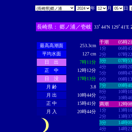
年
月
日
長崎県： 郷ノ浦／壱岐
33ﾟ44'N 129ﾟ41'E
・・・・
・・
・・・・・・
・・・・・・
干潮
05時2
最高高潮面
253.3cm
1分
06時4
平均水面
127 cm
2分
07時2
3分
07時5
日 出
7時11分
4分
08時2
正 中
12時12分
5分
08時4
日 没
17時13分
6分
09時1
7分
09時4
月 齢
3.8
8分
10時1
月 出
10時44分
9分
10時4
正 中
15時41分
満潮
12時0
1分
13時1
月 入
20時44分
2分
13時3
3分
14時0
4分
14時2