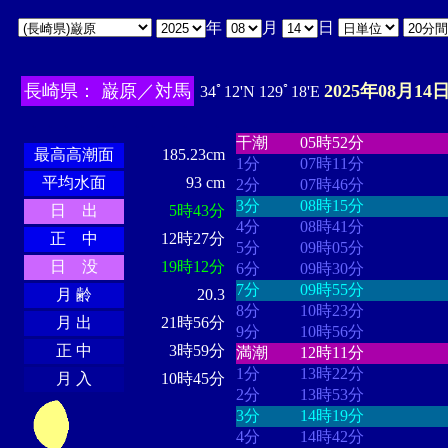
年
月
日
長崎県： 巌原／対馬
2025年08月14日
34ﾟ12'N 129ﾟ18'E
・・・・
・・・・・・・・
・
・・・・・・
・・・・・・
干潮
05時52分
最高高潮面
185.23cm
1分
07時11分
平均水面
93 cm
2分
07時46分
3分
08時15分
日 出
5時43分
4分
08時41分
正 中
12時27分
5分
09時05分
日 没
19時12分
6分
09時30分
7分
09時55分
月 齢
20.3
8分
10時23分
月 出
21時56分
9分
10時56分
正 中
3時59分
満潮
12時11分
1分
13時22分
月 入
10時45分
2分
13時53分
3分
14時19分
4分
14時42分