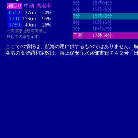
5分
15時04分
潮回り
中潮
高潮率
6分
15時26分
05:52
37cm
20%
7分
15時49分
12:11
176cm
95%
8分
16時15分
17:59
49cm
26%
9分
16時47分
※高潮率は最高高潮に
干潮
17時59分
対しての率を示す。
ここでの情報は、航海の用に供するものではありません。
各港の潮汐調和定数は、海上保安庁水路部書籍７４２号「