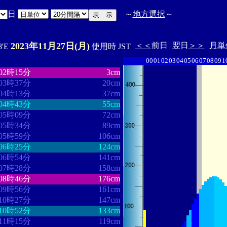
日
～
地方選択
～
2023年11月27日(月)
＜＜
前日
翌日
＞＞
月単
8'E
使用時 JST
00
01
02
03
04
05
06
07
08
09
1
・・・・・・・・
・・・・・・・
02時15分
3cm
03時37分
20cm
04時13分
37cm
04時43分
55cm
05時09分
72cm
05時34分
89cm
05時59分
106cm
06時25分
124cm
06時54分
141cm
07時28分
158cm
08時46分
176cm
09時56分
161cm
10時27分
147cm
10時52分
133cm
11時15分
119cm