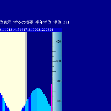
位表示
潮汐の概要
半年潮位
潮位ゼロ
0
11
12
13
14
15
16
17
18
19
20
21
22
23
24