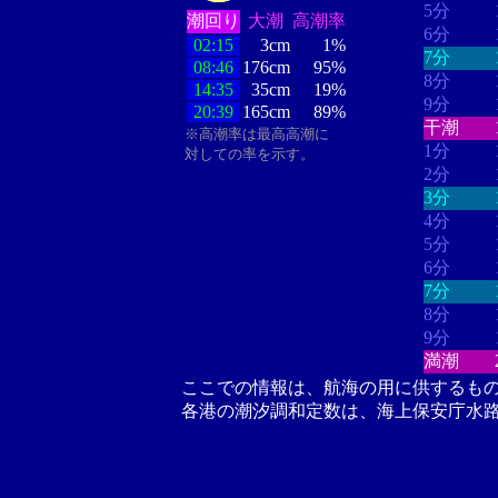
5分
潮回り
大潮
高潮率
6分
02:15
3cm
1%
7分
08:46
176cm
95%
8分
14:35
35cm
19%
9分
20:39
165cm
89%
干潮
※高潮率は最高高潮に
1分
対しての率を示す。
2分
3分
4分
5分
6分
7分
8分
9分
満潮
ここでの情報は、航海の用に供するも
各港の潮汐調和定数は、海上保安庁水