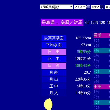
年
月
長崎県： 巌原／対馬
34ﾟ12'N 129ﾟ1
・・・・
・・・・・・
・・・・・・
満潮
最高高潮面
185.23cm
1分
平均水面
93 cm
2分
3分
日 出
5時59分
4分
正 中
12時21分
5分
日 没
18時43分
6分
7分
月 齢
20.7
8分
月 出
22時35分
9分
正 中
5時13分
干潮
1分
月 入
12時39分
2分
3分
4分