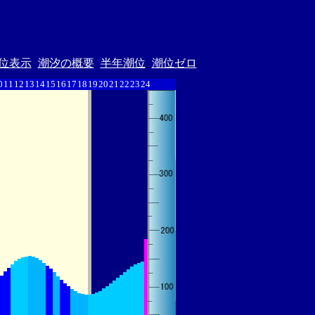
位表示
潮汐の概要
半年潮位
潮位ゼロ
0
11
12
13
14
15
16
17
18
19
20
21
22
23
24