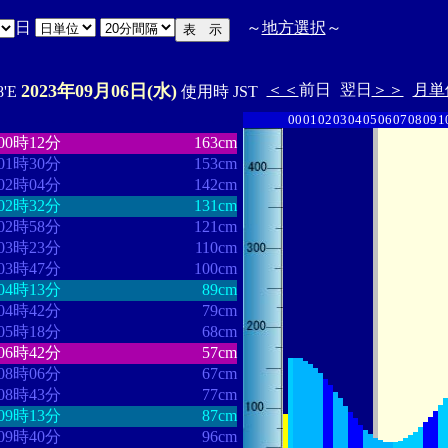
日
～
地方選択
～
2023年09月06日(水)
＜＜
前日
翌日
＞＞
月単
8'E
使用時 JST
00
01
02
03
04
05
06
07
08
09
1
・・・・・・・・
・・・・・・・
00時12分
163cm
01時30分
153cm
02時04分
142cm
02時32分
131cm
02時58分
121cm
03時23分
110cm
03時47分
100cm
04時13分
89cm
04時42分
79cm
05時18分
68cm
06時42分
57cm
08時06分
67cm
08時43分
77cm
09時13分
87cm
09時40分
96cm