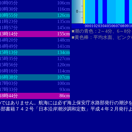
10時05分
106cm
10時30分
116cm
10時55分
126cm
11時23分
135cm
00
01
02
03
04
05
06
07
08
09
1
11時57分
145cm
■潮の青色：2～4分、6～8
13時14分
155cm
■黄色棒：平均水面、ピンク
14時20分
148cm
14時49分
141cm
15時13分
134cm
15時35分
127cm
15時56分
120cm
16時16分
114cm
16時38分
107cm
17時03分
100cm
17時33分
93cm
18時44分
86cm
のではありません。航海には必ず海上保安庁水路部発行の潮汐
路部書籍７４２号「日本沿岸潮汐調和定数」平成４年２月発行