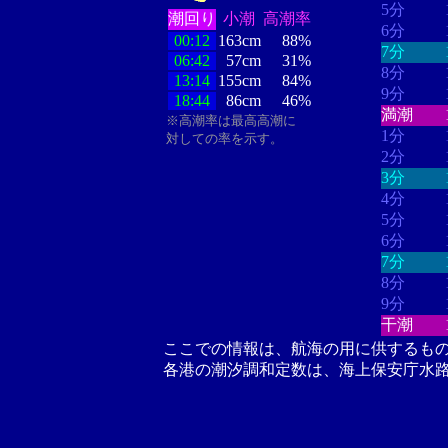
5分
潮回り
小潮
高潮率
6分
00:12
163cm
88%
7分
06:42
57cm
31%
8分
13:14
155cm
84%
9分
18:44
86cm
46%
満潮
※高潮率は最高高潮に
1分
対しての率を示す。
2分
3分
4分
5分
6分
7分
8分
9分
干潮
ここでの情報は、航海の用に供するも
各港の潮汐調和定数は、海上保安庁水