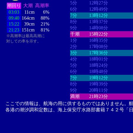
5分
12時27分
潮回り
大潮
高潮率
6分
12時49分
03:03
11cm
6%
7分
13時12分
09:40
164cm
88%
8分
13時37分
15:22
39cm
21%
9分
14時08分
21:23
151cm
81%
干潮
15時22分
※高潮率は最高高潮に
1分
16時35分
対しての率を示す。
2分
17時08分
3分
17時36分
4分
18時01分
5分
18時24分
6分
18時48分
7分
19時12分
8分
19時39分
9分
20時11分
満潮
21時23分
ここでの情報は、航海の用に供するものではありません。
各港の潮汐調和定数は、海上保安庁水路部書籍７４２号「