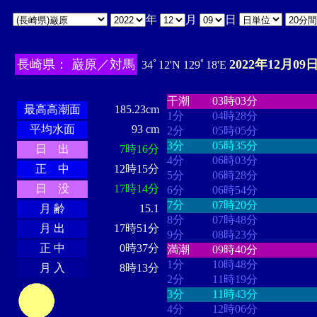
年
月
日
長崎県： 巌原／対馬
2022年12月09日
34ﾟ12'N 129ﾟ18'E
・・・・
・・・・・・・・
・
・・・・・・
・・・・・・
干潮
03時03分
最高高潮面
185.23cm
1分
04時28分
平均水面
93 cm
2分
05時05分
3分
05時35分
日 出
7時16分
4分
06時03分
正 中
12時15分
5分
06時28分
日 没
17時14分
6分
06時54分
7分
07時20分
月 齢
15.1
8分
07時48分
月 出
17時51分
9分
08時23分
正 中
0時37分
満潮
09時40分
1分
10時48分
月 入
8時13分
2分
11時19分
3分
11時43分
4分
12時06分