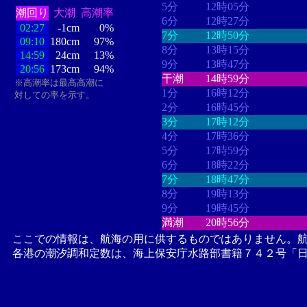
5分
12時05分
潮回り
大潮
高潮率
6分
12時27分
02:27
-1cm
0%
7分
12時50分
09:10
180cm
97%
8分
13時15分
14:59
24cm
13%
9分
13時47分
20:56
173cm
94%
干潮
14時59分
※高潮率は最高高潮に
1分
16時12分
対しての率を示す。
2分
16時45分
3分
17時12分
4分
17時36分
5分
17時59分
6分
18時22分
7分
18時47分
8分
19時13分
9分
19時45分
満潮
20時56分
ここでの情報は、航海の用に供するものではありません。
各港の潮汐調和定数は、海上保安庁水路部書籍７４２号「