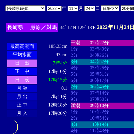
年
月
日
長崎県： 巌原／対馬
2022年11月24日
34ﾟ12'N 129ﾟ18'E
・・・・
・・・・・・・・
・
・・・・・・
・・・・・・
干潮
02時27分
最高高潮面
185.23cm
1分
03時49分
平均水面
93 cm
2分
04時26分
3分
04時57分
日 出
7時4分
4分
05時25分
正 中
12時10分
5分
05時51分
日 没
17時15分
6分
06時17分
7分
06時45分
月 齢
0.1
8分
07時14分
月 出
7時11分
9分
07時50分
正 中
12時18分
満潮
09時10分
1分
10時22分
月 入
17時20分
2分
10時54分
3分
11時19分
4分
11時43分