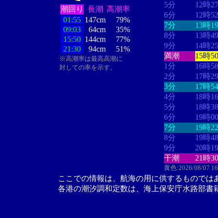
5分
12時2
潮回り
長潮
高潮率
6分
12時5
01:55
147cm
79%
7分
13時1
09:03
64cm
35%
8分
13時4
15:50
144cm
77%
9分
14時2
21:30
94cm
51%
満潮
15時5
※高潮率は最高高潮に
1分
16時5
対しての率を示す。
2分
17時2
3分
17時5
4分
18時1
5分
18時3
6分
19時0
7分
19時2
8分
19時4
9分
20時1
干潮
21時3
黄色:2026/08/07 1
ここでの情報は、航海の用に供するものでは
各港の潮汐調和定数は、海上保安庁水路部書