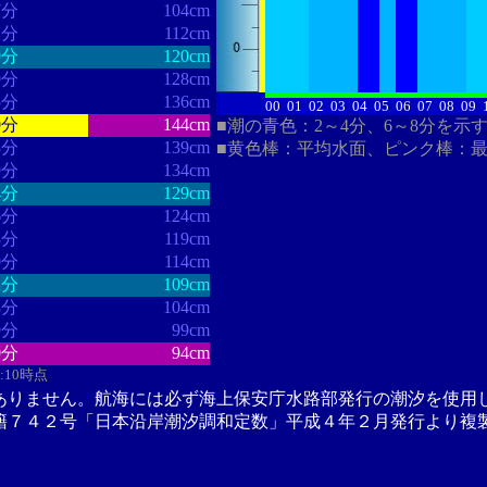
7分
104cm
2分
112cm
9分
120cm
9分
128cm
5分
136cm
00
01
02
03
04
05
06
07
08
09
0分
144cm
■潮の青色：2～4分、6～8分を示
8分
139cm
■黄色棒：平均水面、ピンク棒：
9分
134cm
4分
129cm
6分
124cm
8分
119cm
0分
114cm
2分
109cm
8分
104cm
9分
99cm
0分
94cm
6:10時点
ありません。航海には必ず海上保安庁水路部発行の潮汐を使用
籍７４２号「日本沿岸潮汐調和定数」平成４年２月発行より複