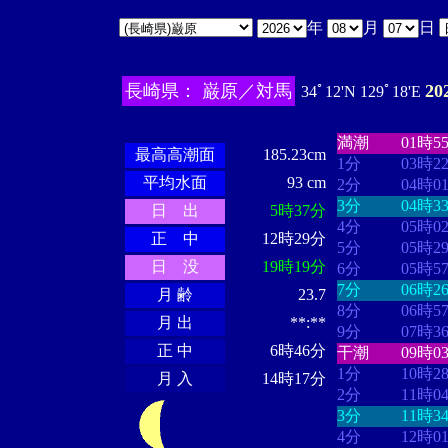
年
月
日
長崎県： 巌原／対馬
20
34ﾟ12'N 129ﾟ18'E
・・・・
・・
・・・・・・
・・・・・・
満潮
01時5
最高高潮面
185.23cm
1分
03時2
平均水面
93 cm
2分
04時0
3分
04時3
日 出
5時37分
4分
05時0
正 中
12時29分
5分
05時2
日 没
19時19分
6分
05時5
7分
06時2
月 齢
23.7
8分
06時5
月 出
**:**
9分
07時3
正 中
6時46分
干潮
09時0
1分
10時2
月 入
14時17分
2分
11時0
3分
11時3
4分
12時0