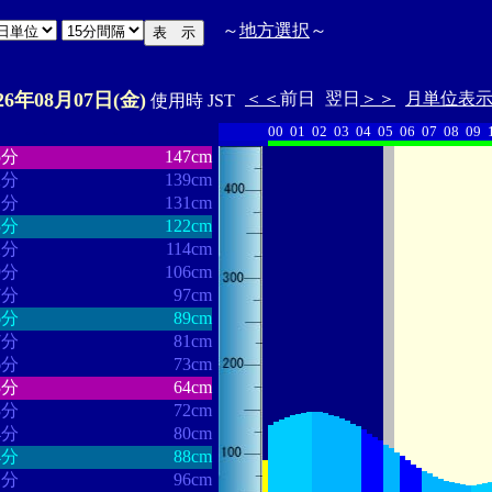
～
地方選択
～
26年08月07日(金)
＜＜
前日
翌日
＞＞
月単位表
使用時 JST
00
01
02
03
04
05
06
07
08
09
・・・・・・
・・・・・・・
5分
147cm
2分
139cm
1分
131cm
3分
122cm
2分
114cm
9分
106cm
7分
97cm
6分
89cm
7分
81cm
6分
73cm
3分
64cm
8分
72cm
4分
80cm
4分
88cm
1分
96cm