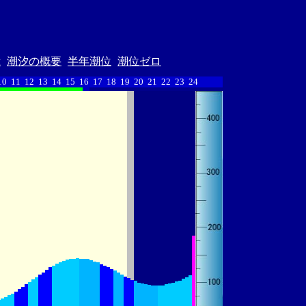
示
潮汐の概要
半年潮位
潮位ゼロ
10
11
12
13
14
15
16
17
18
19
20
21
22
23
24