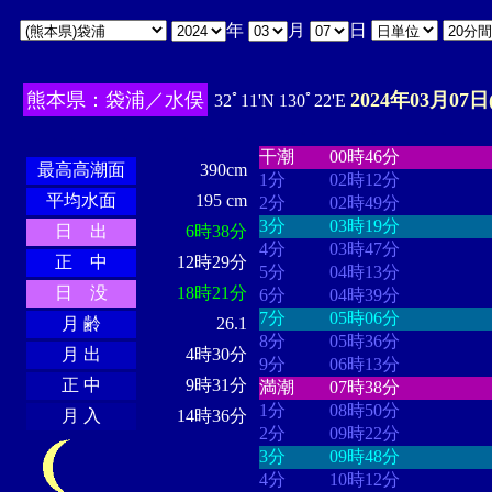
年
月
日
熊本県：袋浦／水俣
2024年03月07日
32ﾟ11'N 130ﾟ22'E
・・・・
・・・・・・・・
・
・・・・・・
・・・・・・
干潮
00時46分
最高高潮面
390cm
1分
02時12分
平均水面
195 cm
2分
02時49分
3分
03時19分
日 出
6時38分
4分
03時47分
正 中
12時29分
5分
04時13分
日 没
18時21分
6分
04時39分
7分
05時06分
月 齢
26.1
8分
05時36分
月 出
4時30分
9分
06時13分
正 中
9時31分
満潮
07時38分
1分
08時50分
月 入
14時36分
2分
09時22分
3分
09時48分
4分
10時12分