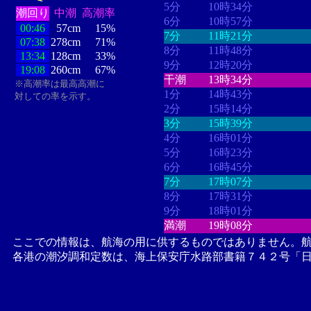
5分
10時34分
潮回り
中潮
高潮率
6分
10時57分
00:46
57cm
15%
7分
11時21分
07:38
278cm
71%
8分
11時48分
13:34
128cm
33%
9分
12時20分
19:08
260cm
67%
干潮
13時34分
※高潮率は最高高潮に
1分
14時43分
対しての率を示す。
2分
15時14分
3分
15時39分
4分
16時01分
5分
16時23分
6分
16時45分
7分
17時07分
8分
17時31分
9分
18時01分
満潮
19時08分
ここでの情報は、航海の用に供するものではありません。
各港の潮汐調和定数は、海上保安庁水路部書籍７４２号「