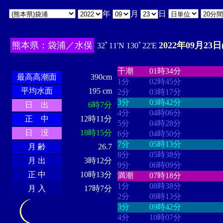
年
月
日
熊本県：袋浦／水俣
2022年09月23日
32ﾟ11'N 130ﾟ22'E
・・・・
・・・・・・・・
・
・・・・・・
・・・・・・
干潮
01時34分
最高高潮面
390cm
1分
02時45分
平均水面
195 cm
2分
03時17分
3分
03時42分
日 出
6時7分
4分
04時06分
正 中
12時11分
5分
04時28分
日 没
18時15分
6分
04時50分
7分
05時13分
月 齢
26.7
8分
05時38分
月 出
3時12分
9分
06時09分
正 中
10時13分
満潮
07時18分
1分
08時38分
月 入
17時7分
2分
09時13分
3分
09時42分
4分
10時07分