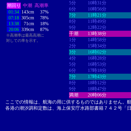
5分
10時31分
潮回り
中潮
高潮率
6分
10時56分
01:34
143cm
37%
7分
11時21分
07:18
305cm
78%
8分
11時49分
13:38
71cm
18%
9分
12時22分
20:06
339cm
87%
干潮
13時38分
※高潮率は最高高潮に
1分
14時58分
対しての率を示す。
2分
15時34分
3分
16時02分
4分
16時28分
5分
16時53分
6分
17時18分
7分
17時43分
8分
18時12分
9分
18時47分
満潮
20時06分
ここでの情報は、航海の用に供するものではありません。
各港の潮汐調和定数は、海上保安庁水路部書籍７４２号「